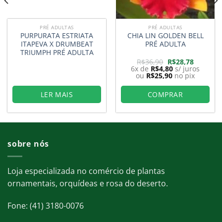
PRÉ ADULTAS
PRÉ ADULTAS
PURPURATA ESTRIATA
CHIA LIN GOLDEN BELL
ITAPEVA X DRUMBEAT
PRÉ ADULTA
TRIUMPH PRÉ ADULTA
O
O
R$
36,90
R$
28,78
preço
preço
6x de
R$
4,80
s/ juros
original
atual
ou
R$
25,90
no pix
era:
é:
R$36,90.
R$28,78.
LER MAIS
COMPRAR
sobre nós
Loja especializada no comércio de plantas
ornamentais, orquídeas e rosa do deserto.
Fone: (41) 3180-0076