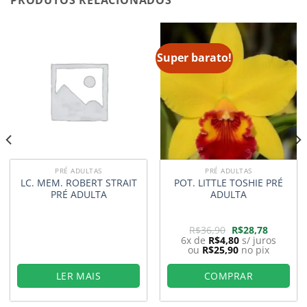
PRODUTOS RELACIONADOS
Super barato!
PRÉ ADULTAS
PRÉ ADULTAS
LC. MEM. ROBERT STRAIT
POT. LITTLE TOSHIE PRÉ
PRÉ ADULTA
ADULTA
O
O
R$
36,90
R$
28,78
preço
preço
6x de
R$
4,80
s/ juros
original
atual
ou
R$
25,90
no pix
era:
é:
R$36,90.
R$28,78.
LER MAIS
COMPRAR