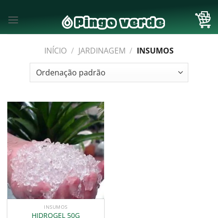
Skip
to
content
INÍCIO
/
JARDINAGEM
/
INSUMOS
INSUMOS
HIDROGEL 50G