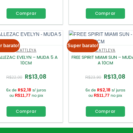
Comprar
Comprar
r barato!
Super barato!
CATTLEYA
CATTLEYA
LLEZAC EVELYN – MUDA 5 A
FREE SPIRIT MIAMI SUN – MUD
10CM
A 10CM
R$
13,08
R$
13,08
O
O
O
O
R$
22,00
R$
23,90
preço
preço
preço
pre
original
atual
original
atua
era:
é:
era:
é:
R$
2,18
R$
2,18
6x de
s/ juros
6x de
s/ juros
R$22,00.
R$13,08.
R$23,90.
R$1
no pix
no pix
R$
11,77
R$
11,77
ou
ou
Comprar
Comprar