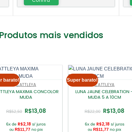
Confira
Produtos mais vendidos
r barato!
Super barato!
CATTLEYA
CATTLEYA
TTLEYA MAXIMA CONCOLOR
LUNA JAUNE CELEBRATION 
MUDA
MUDA 5 A 10CM
R$
13,08
R$
13,08
O
O
O
O
R$
52,50
R$
22,00
preço
preço
preço
pre
original
atual
original
atua
era:
é:
era:
é:
R$
2,18
R$
2,18
6x de
s/ juros
6x de
s/ juros
R$52,50.
R$13,08.
R$22,00.
R$1
no pix
no pix
R$
11,77
R$
11,77
ou
ou