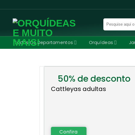
Skip
to
content
Pesquisar
por:
Todos Os Departamentos
Orquídeas
Ja
50% de desconto
Cattleyas adultas
Confira