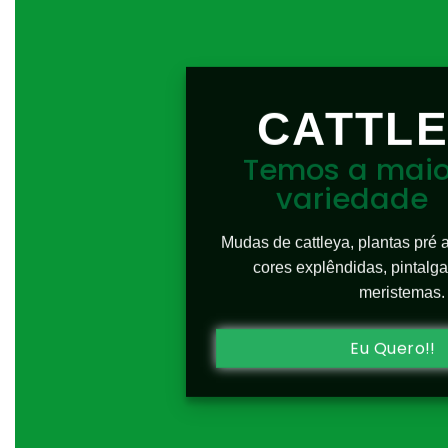
CATTL
Temos a maio
variedade
Mudas de cattleya, plantas pré 
cores explêndidas, pintalga
meristemas.
Eu Quero!!