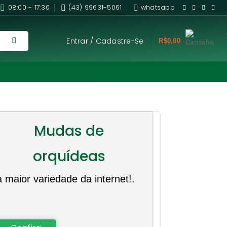
08:00 - 17:30
(43) 99631-5061
whatsapp
Entrar / Cadastre-Se
R$
0,00
Mudas de
orquídeas
a maior variedade da internet!.