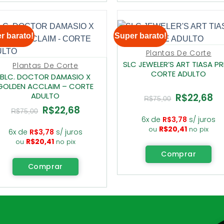
r barato!
Super barato!
Plantas De Corte
SLC JEWELER’S ART TIASA PR
Plantas De Corte
CORTE ADULTO
BLC. DOCTOR DAMASIO X
GOLDEN ACCLAIM – CORTE
ADULTO
R$
22,68
O
O
R$
75,00
preço
pre
R$
22,68
O
O
original
atu
R$
75,00
preço
preço
era:
é:
6x de
R$
3,78
s/ juros
original
atual
R$75,00.
R$2
R$
20,41
ou
no pix
era:
é:
6x de
R$
3,78
s/ juros
R$75,00.
R$22,68.
R$
20,41
ou
no pix
Comprar
Comprar