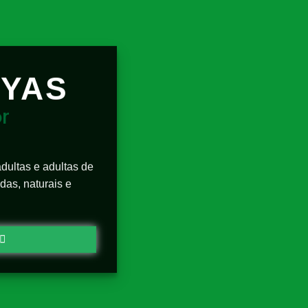
EYAS
r
adultas e adultas de
das, naturais e