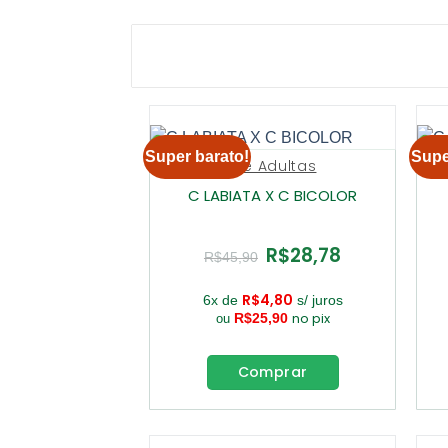
Super barato!
Supe
Pré Adultas
C LABIATA X C BICOLOR
R$
28,78
O
O
R$
45,90
preço
preço
original
atual
era:
é:
R$
4,80
6x de
s/ juros
R$45,90.
R$28,78.
no pix
R$
25,90
ou
Comprar