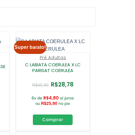
Super barato!
Pré Adultas
C LABIATA COERULEA X LC
ASE
PARISAT COERULEA
R$
28,78
O
O
R$
45,90
ço
preço
preço
al
original
atual
era:
é:
R$
4,80
6x de
s/ juros
8,78.
R$45,90.
R$28,78.
no pix
R$
25,90
ou
Comprar