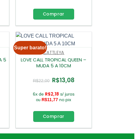
Comprar
Super barato!
CATTLEYA
A 5
LOVE CALL TROPICAL QUEEN –
MUDA 5 A 10CM
R$
13,08
O
O
R$
22,00
ço
preço
preço
l
original
atual
era:
é:
R$
2,18
6x de
s/ juros
3,08.
R$22,00.
R$13,08.
no pix
R$
11,77
ou
Comprar