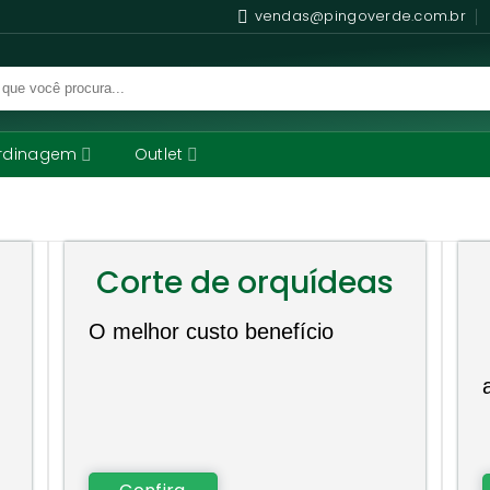
vendas@pingoverde.com.br
rdinagem
Outlet
Corte de orquídeas
O melhor custo benefício