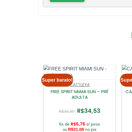
Super barato!
Supe
CATTLEYA
FREE SPIRIT MIAMI SUN – PRÉ
CA
ADULTA
R$
34,53
O
O
R$
36,90
preço
preço
original
atual
era:
é:
R$
5,76
6x de
s/ juros
R$36,90.
R$34,53.
no pix
R$
31,08
ou