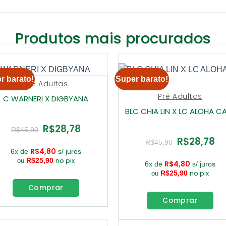
Produtos mais procurados
r barato!
Super barato!
Pré Adultas
Pré Adultas
C WARNERI X DIGBYANA
BLC CHIA LIN X LC ALOHA C
R$
28,78
O
O
R$
45,90
preço
preço
R$
28,78
O
O
original
atual
R$
45,90
preço
pre
era:
é:
R$
4,80
6x de
s/ juros
original
atu
R$45,90.
R$28,78.
no pix
R$
25,90
ou
era:
é:
R$
4,80
6x de
s/ juros
R$45,90.
R$2
no pix
R$
25,90
ou
Comprar
Comprar