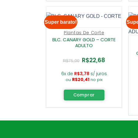
Super barato!
Supe
Plantas De Corte
BLC. CANARY GOLD – CORTE
ADULTO
R$
22,68
O
O
R$
75,00
preço
preço
original
atual
era:
é:
6x de
R$
3,78
s/ juros
R$75,00.
R$22,68.
R$
20,41
ou
no pix
Comprar