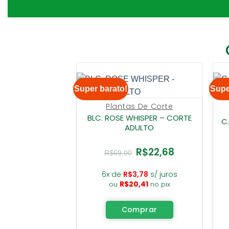
Super barato!
Supe
Plantas De Corte
BLC. ROSE WHISPER – CORTE
C
ADULTO
R$
22,68
O
O
R$
69,00
preço
preço
original
atual
era:
é:
6x de
R$
3,78
s/ juros
R$69,00.
R$22,68.
R$
20,41
ou
no pix
Comprar