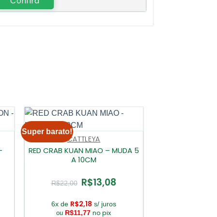
Confira
Super barato!
CATTLEYA
–
RED CRAB KUAN MIAO – MUDA 5
A 10CM
R$
13,08
O
O
R$
22,00
ço
preço
preço
l
original
atual
era:
é:
R$
2,18
6x de
s/ juros
3,08.
R$22,00.
R$13,08.
no pix
R$
11,77
ou