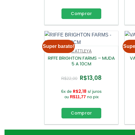
Comprar
Super barato!
Supe
CATTLEYA
RIFFE BRIGHTON FARMS – MUDA
VA
5 A 10CM
R$
13,08
O
O
R$
22,00
preço
preço
original
atual
era:
é:
R$
2,18
6x de
s/ juros
R$22,00.
R$13,08.
no pix
R$
11,77
ou
Comprar