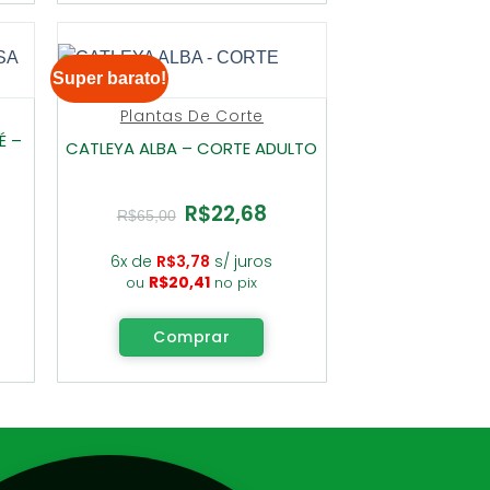
Super barato!
Plantas De Corte
É –
CATLEYA ALBA – CORTE ADULTO
R$
22,68
O
O
R$
65,00
ço
preço
preço
al
original
atual
era:
é:
6x de
R$
3,78
s/ juros
2,68.
R$65,00.
R$22,68.
R$
20,41
ou
no pix
Comprar