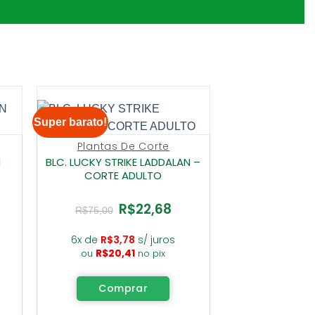
Super barato!
Plantas De Corte
N
BLC. LUCKY STRIKE LADDALAN –
CORTE ADULTO
R$
22,68
O
O
R$
75,00
ço
preço
preço
al
original
atual
era:
é:
6x de
R$
3,78
s/ juros
2,68.
R$75,00.
R$22,68.
R$
20,41
ou
no pix
Comprar