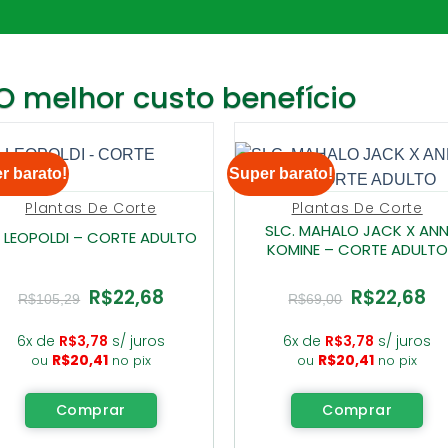
O melhor custo benefício
r barato!
Super barato!
Plantas De Corte
Plantas De Corte
SLC. MAHALO JACK X AN
. LEOPOLDI – CORTE ADULTO
KOMINE – CORTE ADULTO
R$
22,68
R$
22,68
O
O
O
O
R$
105,29
R$
69,00
preço
preço
preço
pre
original
atual
original
atu
era:
é:
era:
é:
6x de
R$
3,78
s/ juros
6x de
R$
3,78
s/ juros
R$105,29.
R$22,68.
R$69,00.
R$2
R$
20,41
R$
20,41
ou
no pix
ou
no pix
Comprar
Comprar