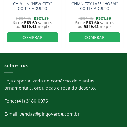
CHIA LIN “NEW CITY”
CHIAN TZY LASS “HOSAI”
CORTE ADULTO
CORTE ADULTO
O
O
O
O
R$
34,45
R$
21,59
R$
34,45
R$
21,59
preço
preço
preço
preço
6x de
R$
3,60
s/ juros
6x de
R$
3,60
s/ juros
original
atual
original
atual
ou
R$
19,43
no pix
ou
R$
19,43
no pix
era:
é:
era:
é:
R$34,45.
R$21,59.
R$34,45.
R$21,59.
COMPRAR
COMPRAR
sobre nós
Loja especializada no comércio de plantas
ornamentais, orquídeas e rosa do deserto.
Fone: (41) 3180-0076
E-mail: vendas@pingoverde.com.br