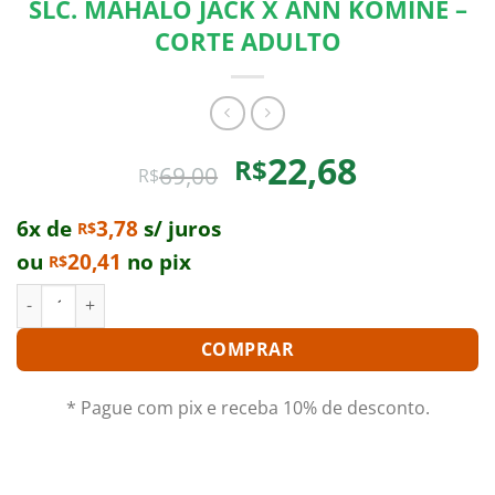
SLC. MAHALO JACK X ANN KOMINE –
CORTE ADULTO
O
O
22,68
R$
69,00
R$
preço
preço
original
atual
6x de
3,78
s/ juros
R$
era:
é:
ou
20,41
no pix
R$
R$69,00.
R$22,68.
SLC. MAHALO JACK X ANN KOMINE - CORTE ADULTO quantida
COMPRAR
* Pague com pix e receba 10% de desconto.