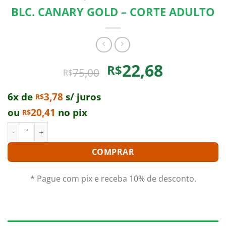
BLC. CANARY GOLD – CORTE ADULTO
O
O
22,68
R$
75,00
R$
preço
preço
original
atual
6x de
3,78
s/ juros
R$
era:
é:
ou
20,41
no pix
R$
R$75,00.
R$22,68.
BLC. CANARY GOLD - CORTE ADULTO quantidade
COMPRAR
* Pague com pix e receba 10% de desconto.