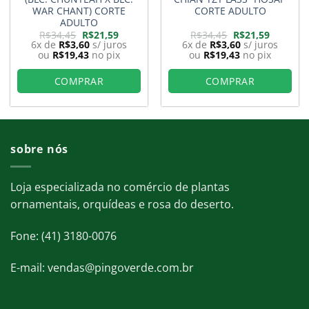
WAR CHANT) CORTE
CORTE ADULTO
ADULTO
O
O
O
O
R$
34,45
R$
21,59
R$
34,45
R$
21,59
preço
preço
preço
preço
6x de
R$
3,60
s/ juros
6x de
R$
3,60
s/ juros
original
atual
original
atual
ou
R$
19,43
no pix
ou
R$
19,43
no pix
era:
é:
era:
é:
9.
R$34,45.
R$21,59.
R$34,45.
R$21,59.
COMPRAR
COMPRAR
sobre nós
Loja especializada no comércio de plantas
ornamentais, orquídeas e rosa do deserto.
Fone: (41) 3180-0076
E-mail: vendas@pingoverde.com.br