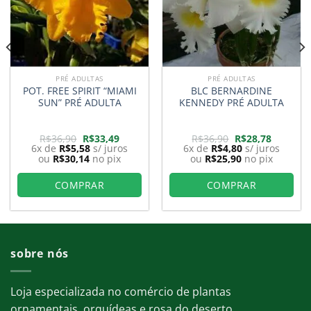
PRÉ ADULTAS
PRÉ ADULTAS
POT. FREE SPIRIT “MIAMI
BLC BERNARDINE
SUN” PRÉ ADULTA
KENNEDY PRÉ ADULTA
O
O
O
O
R$
36,90
R$
33,49
R$
36,90
R$
28,78
preço
preço
preço
preço
6x de
R$
5,58
s/ juros
6x de
R$
4,80
s/ juros
original
atual
original
atual
ou
R$
30,14
no pix
ou
R$
25,90
no pix
era:
é:
era:
é:
8.
R$36,90.
R$33,49.
R$36,90.
R$28,78.
COMPRAR
COMPRAR
sobre nós
Loja especializada no comércio de plantas
ornamentais, orquídeas e rosa do deserto.