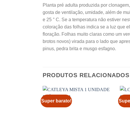
Planta pré adulta produzida por clonagem, 
gosta de ventilação, umidade, além de muit
e 25 ° C. Se a temperatura não estiver nest
coloraçâo das folhas indica se a luz que 
floração. Folhas muito claras como um ve
brotos novos) virada para o lado que apr
pinus, pedra brita e musgo esfagno.
PRODUTOS RELACIONADOS
Super barato!
Supe