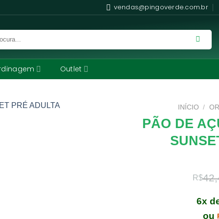
vendas@pingoverde.com.br
rdinagem
Outlet
INÍCIO
/
OR
PÃO DE AÇ
SUNSE
42,
R$
6x d
ou