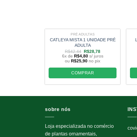
PRÉ ADULTAS
CATLEYA MISTA 1 UNIDADE PRÉ
ADULTA
O
O
R$
42,44
R$
28,78
preço
preço
6x de
R$
4,80
s/ juros
original
atual
ou
R$
25,90
no pix
era:
é:
R$42,44.
R$28,78.
COMPRAR
sobre nós
IN
Loja especializada no comércio
cov
de plantas ornamentais,