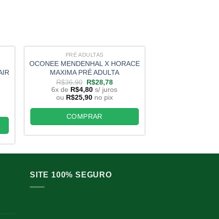
PRÉ ADULTAS
PRÉ AD
OCONEE MENDENHAL X HORACE
BEAUFORT X L
AIR
MAXIMA PRÉ ADULTA
SUNSET PR
O
O
R$
36,90
R$
28,78
R$
30,00
preço
preço
6x de
R$
4,80
s/ juros
6x de
R$
4,
original
atual
ou
R$
25,90
no pix
ou
R$
25,9
era:
é:
R$36,90.
R$28,78.
COMPRAR
COMP
,78.
SITE 100% SEGURO