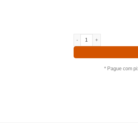
Comprando uma Pão De Açucar
para casa um ótimo produto 
Aproveite nossas oferta
PÃO DE AÇUCAR X TROPICAL 
* Pague com pi