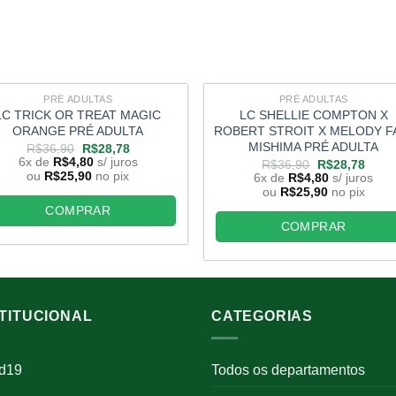
PRÉ ADULTAS
PRÉ ADULTAS
LC TRICK OR TREAT MAGIC
LC SHELLIE COMPTON X
ORANGE PRÉ ADULTA
ROBERT STROIT X MELODY F
MISHIMA PRÉ ADULTA
O
O
R$
36,90
R$
28,78
preço
preço
6x de
R$
4,80
s/ juros
O
O
R$
36,90
R$
28,78
original
atual
ou
R$
25,90
no pix
preço
preço
6x de
R$
4,80
s/ juros
era:
é:
original
atual
ou
R$
25,90
no pix
R$36,90.
R$28,78.
era:
é:
COMPRAR
R$36,90.
R$28
COMPRAR
STITUCIONAL
CATEGORIAS
id19
Todos os departamentos