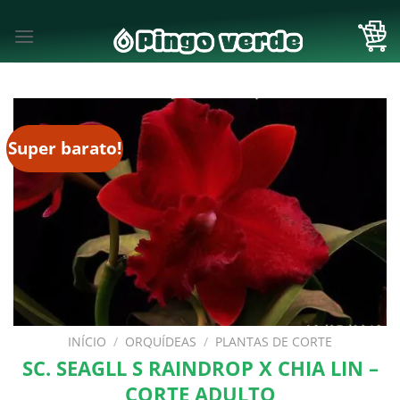
Skip
to
content
Super barato!
INÍCIO
/
ORQUÍDEAS
/
PLANTAS DE CORTE
SC. SEAGLL S RAINDROP X CHIA LIN –
CORTE ADULTO