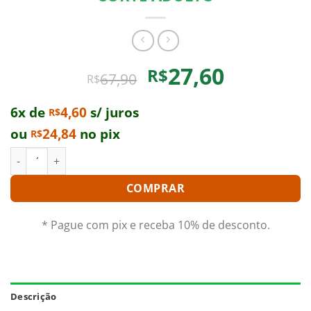
O
O
27,60
R$
67,90
R$
preço
preço
original
atual
6x de
4,60
s/ juros
R$
era:
é:
ou
24,84
no pix
R$
R$67,90.
R$27,60.
SC. SEAGLL S RAINDROP X CHIA LIN - CORTE ADULTO quantid
COMPRAR
* Pague com pix e receba 10% de desconto.
Descrição