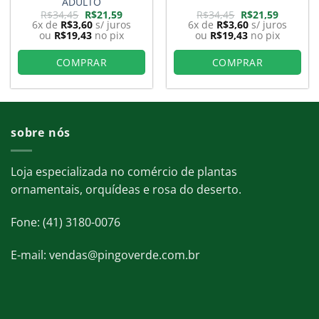
ADULTO
O
O
O
O
R$
34,45
R$
21,59
R$
34,45
R$
21,59
preço
preço
preço
preço
6x de
R$
3,60
s/ juros
6x de
R$
3,60
s/ juros
original
atual
original
atual
ou
R$
19,43
no pix
ou
R$
19,43
no pix
era:
é:
era:
é:
9.
R$34,45.
R$21,59.
R$34,45.
R$21,59.
COMPRAR
COMPRAR
sobre nós
Loja especializada no comércio de plantas
ornamentais, orquídeas e rosa do deserto.
Fone: (41) 3180-0076
E-mail: vendas@pingoverde.com.br