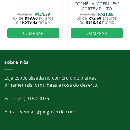
CORNÉLIA “COERULEA”
CORTE ADULTO
O
O
O
O
R$
34,45
R$
21,59
R$
34,45
R$
21,59
preço
preço
preço
preço
6x de
R$
3,60
s/ juros
6x de
R$
3,60
s/ juros
original
atual
original
atual
ou
R$
19,43
no pix
ou
R$
19,43
no pix
era:
é:
era:
é:
9.
R$34,45.
R$21,59.
R$34,45.
R$21,59.
COMPRAR
COMPRAR
sobre nós
Loja especializada no comércio de plantas
ornamentais, orquídeas e rosa do deserto.
Fone: (41) 3180-0076
E-mail: vendas@pingoverde.com.br