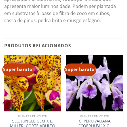
apresenta maior luminosidade. Podem ser plantada
em substratos à base de fibra de coco em cubos,
casca de pinus, pedra brita e musgo esfagno.
PRODUTOS RELACIONADOS
Super barato!
Super barato!
PLANTAS DE CORTE
PLANTAS DE CORTE
SLC. JUNGLE GEM X L.
C. PERCIVALIANA
MILLERI CORTE ADULTO
“COERULEA” X C.