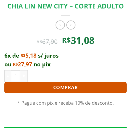
CHIA LIN NEW CITY – CORTE ADULTO
O
O
31,08
R$
67,90
R$
preço
preço
original
atual
6x de
5,18
s/ juros
R$
era:
é:
ou
27,97
no pix
R$
R$67,90.
R$31,08.
CHIA LIN NEW CITY - CORTE ADULTO quantidade
COMPRAR
* Pague com pix e receba 10% de desconto.