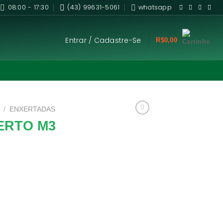
08:00 - 17:30
(43) 99631-5061
whatsapp
Entrar / Cadastre-Se
R$
0,00
/
ENXERTADAS
ERTO M3
eserto M3 você
duto com garantia
 Aproveite nossas
a todo Brasil.*