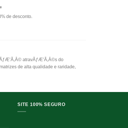
e
0% de desconto.
or ÃƒÆ’Ã‚Â© atravÃƒÆ’Ã‚Â©s do
rizes de alta qualidade e raridade,
SITE 100% SEGURO