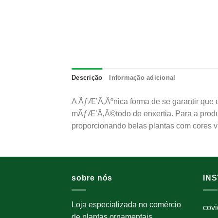
Descrição
Informação adicional
A ÃƒÆ’Ã‚Âºnica forma de se garantir que
mÃƒÆ’Ã‚Â©todo de enxertia. Para a produ
proporcionando belas plantas com cores vi
sobre nós
IN
Loja especializada no comércio
cov
de plantas ornamentais,