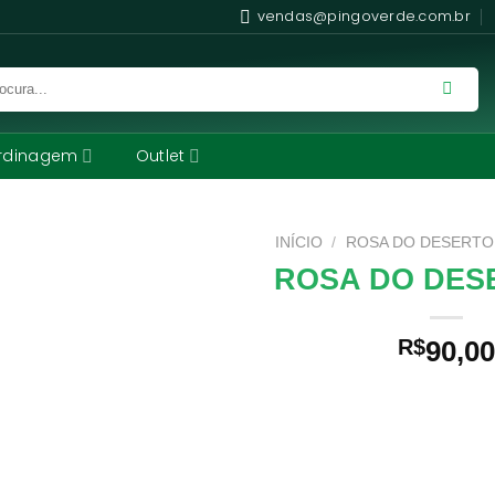
vendas@pingoverde.com.br
rdinagem
Outlet
INÍCIO
/
ROSA DO DESERTO
ROSA DO DES
R$
90,00
Comprando uma Rosa Do D
leva para casa um ótimo pro
de qualidade e procedência.
ofertas e o Frete Grátis par