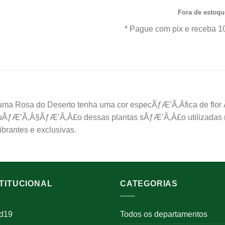
Fora de estoqu
* Pague com pix e receba 1
 uma Rosa do Deserto tenha uma cor especÃƒÆ’Ã‚Â­fica de fl
ÃƒÆ’Ã‚Â§ÃƒÆ’Ã‚Â£o dessas plantas sÃƒÆ’Ã‚Â£o utilizadas mat
brantes e exclusivas.
STITUCIONAL
CATEGORIAS
id19
Todos os departamentos