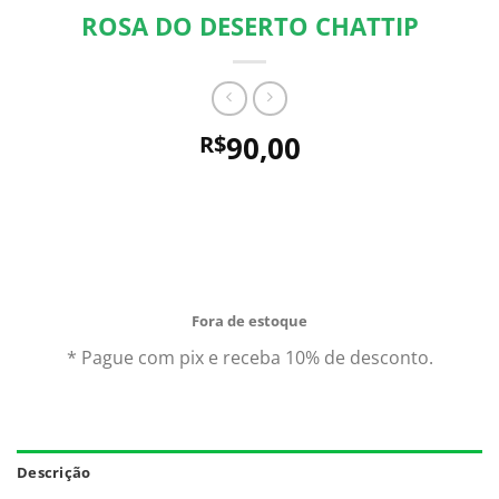
ROSA DO DESERTO CHATTIP
90,00
R$
Comprando uma Rosa Do Deserto Chattip você leva
para casa um ótimo produto com garantia de
qualidade e procedência. Aproveite nossas ofertas e o
Frete Grátis para todo Brasil.*
Fora de estoque
* Pague com pix e receba 10% de desconto.
Descrição