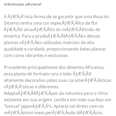
Informação adicional
A ÃƒÆ’Ã‚Âºnica forma de se garantir que uma Rosa do
Deserto tenha uma cor especÃƒÆ’Ã‚Â­fica de flor
ÃƒÆ’Ã‚Â© atravÃƒÆ’Ã‚Â©s do mÃƒÆ’Ã‚Â©todo de
enxertia. Para a produÃƒÆ’Ã‚Â§ÃƒÆ’Ã‚Â£o dessas
plantas sÃƒÆ’Ã‚Â£o utilizadas matrizes de alta
qualidade e raridade, proporcionando belas plantas
com cores vibrantes e exclusivas.
Procedente principalmente dos desertos Africanos,
essa planta de formato raro e belo ÃƒÆ’Ã‚Â©
altamente decorativo pelas suas caracterÃƒÆ’Ã‚Â­sticas
rÃƒÆ’Ã‚Âºsticas e diferentes.
AdaptaÃƒÆ’Ã‚Â§ÃƒÆ’Ã‚Âµes da natureza para o clima
existente em sua origem. Lembra em toda sua fase um
“bonsai” japonÃƒÆ’Ã‚Âªs. Aprecia sol direto com no
mÃƒÆ’Ã‚Â­nimo meio perÃƒÆ’Ã‚Â­odo diÃƒÆ’Ã‚Â¡rio,