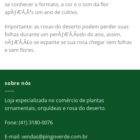
se conhecer o formato, a cor e o tom da flor
apÃƒÆ’Ã‚Â³s um ano de cultivo.
Importante: as rosas do deserto podem perder suas
folhas durante um perÃƒÆ’Ã‚Â­odo do ano, assim,
nÃƒÆ’Ã‚Â£o se espante se sua rosa chegar sem folhas
e sem flores.
sobre nós
Loja especializada no comércio de plantas
ornamentais, orquídeas e rosa do deserto.
Fone: (41) 3180-0076
E-mail: vendas@pingoverde.com.br