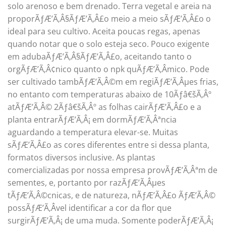
solo arenoso e bem drenado. Terra vegetal e areia na
proporÃƒÆ’Ã‚Â§ÃƒÆ’Ã‚Â£o meio a meio sÃƒÆ’Ã‚Â£o o
ideal para seu cultivo. Aceita poucas regas, apenas
quando notar que o solo esteja seco. Pouco exigente
em adubaÃƒÆ’Ã‚Â§ÃƒÆ’Ã‚Â£o, aceitando tanto o
orgÃƒÆ’Ã‚Â¢nico quanto o npk quÃƒÆ’Ã‚Â­mico. Pode
ser cultivado tambÃƒÆ’Ã‚Â©m em regiÃƒÆ’Ã‚Âµes frias,
no entanto com temperaturas abaixo de 10Ãƒâ€šÃ‚Âº
atÃƒÆ’Ã‚Â© 2Ãƒâ€šÃ‚Âº as folhas cairÃƒÆ’Ã‚Â£o e a
planta entrarÃƒÆ’Ã‚Â¡ em dormÃƒÆ’Ã‚Âªncia
aguardando a temperatura elevar-se. Muitas
sÃƒÆ’Ã‚Â£o as cores diferentes entre si dessa planta,
formatos diversos inclusive. As plantas
comercializadas por nossa empresa provÃƒÆ’Ã‚Âªm de
sementes, e, portanto por razÃƒÆ’Ã‚Âµes
tÃƒÆ’Ã‚Â©cnicas, e de natureza, nÃƒÆ’Ã‚Â£o ÃƒÆ’Ã‚Â©
possÃƒÆ’Ã‚Â­vel identificar a cor da flor que
surgirÃƒÆ’Ã‚Â¡ de uma muda. Somente poderÃƒÆ’Ã‚Â¡