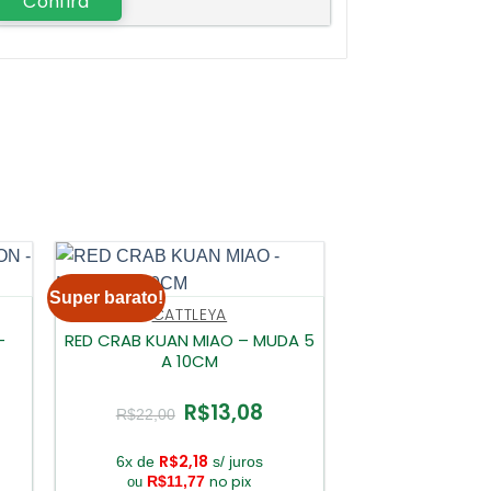
Confira
Super barato!
CATTLEYA
–
RED CRAB KUAN MIAO – MUDA 5
A 10CM
R$
13,08
O
O
R$
22,00
ço
preço
preço
l
original
atual
era:
é:
R$
2,18
6x de
s/ juros
3,08.
R$22,00.
R$13,08.
no pix
R$
11,77
ou