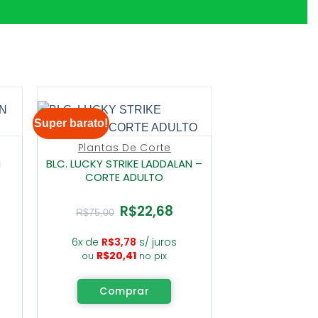
Super barato!
Plantas De Corte
N
BLC. LUCKY STRIKE LADDALAN –
CORTE ADULTO
R$
22,68
O
O
R$
75,00
ço
preço
preço
al
original
atual
era:
é:
6x de
R$
3,78
s/ juros
2,68.
R$75,00.
R$22,68.
R$
20,41
ou
no pix
Comprar