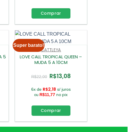
Comprar
Super barato!
CATTLEYA
A 5
LOVE CALL TROPICAL QUEEN –
MUDA 5 A 10CM
R$
13,08
O
O
R$
22,00
ço
preço
preço
l
original
atual
era:
é:
R$
2,18
6x de
s/ juros
3,08.
R$22,00.
R$13,08.
no pix
R$
11,77
ou
Comprar