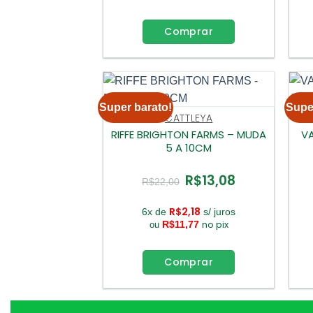
Comprar
Super barato!
Supe
CATTLEYA
RIFFE BRIGHTON FARMS – MUDA
VA
5 A 10CM
R$
13,08
O
O
R$
22,00
preço
preço
original
atual
era:
é:
R$
2,18
6x de
s/ juros
R$22,00.
R$13,08.
no pix
R$
11,77
ou
Comprar