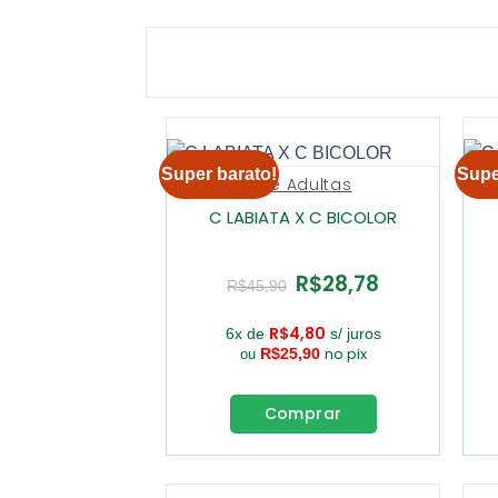
Super barato!
Supe
Pré Adultas
C LABIATA X C BICOLOR
R$
28,78
O
O
R$
45,90
preço
preço
original
atual
era:
é:
R$
4,80
6x de
s/ juros
R$45,90.
R$28,78.
no pix
R$
25,90
ou
Comprar