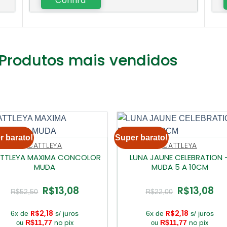
Confira
Produtos mais vendidos
r barato!
Super barato!
CATTLEYA
CATTLEYA
TTLEYA MAXIMA CONCOLOR
LUNA JAUNE CELEBRATION 
MUDA
MUDA 5 A 10CM
R$
13,08
R$
13,08
O
O
O
O
R$
52,50
R$
22,00
preço
preço
preço
pre
original
atual
original
atua
era:
é:
era:
é:
R$
2,18
R$
2,18
6x de
s/ juros
6x de
s/ juros
R$52,50.
R$13,08.
R$22,00.
R$1
no pix
no pix
R$
11,77
R$
11,77
ou
ou