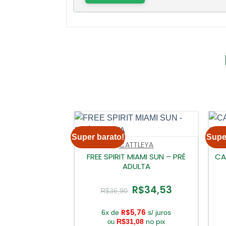
Super barato!
Supe
CATTLEYA
FREE SPIRIT MIAMI SUN – PRÉ
CA
ADULTA
R$
34,53
O
O
R$
36,90
preço
preço
original
atual
era:
é:
R$
5,76
6x de
s/ juros
R$36,90.
R$34,53.
no pix
R$
31,08
ou