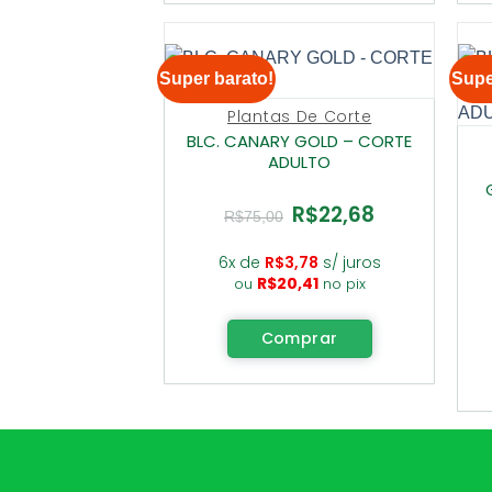
Super barato!
Supe
Plantas De Corte
BLC. CANARY GOLD – CORTE
ADULTO
R$
22,68
O
O
R$
75,00
preço
preço
original
atual
era:
é:
6x de
R$
3,78
s/ juros
R$75,00.
R$22,68.
R$
20,41
ou
no pix
Comprar