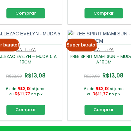
Comprar
Comprar
r barato!
Super barato!
CATTLEYA
CATTLEYA
LLEZAC EVELYN – MUDA 5 A
FREE SPIRIT MIAMI SUN – MUD
10CM
A 10CM
R$
13,08
R$
13,08
O
O
O
O
R$
22,00
R$
23,90
preço
preço
preço
pre
original
atual
original
atua
era:
é:
era:
é:
R$
2,18
R$
2,18
6x de
s/ juros
6x de
s/ juros
R$22,00.
R$13,08.
R$23,90.
R$1
no pix
no pix
R$
11,77
R$
11,77
ou
ou
Comprar
Comprar