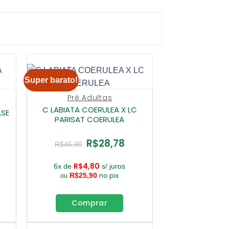
Super barato!
Pré Adultas
C LABIATA COERULEA X LC
ASE
PARISAT COERULEA
R$
28,78
O
O
R$
45,90
ço
preço
preço
al
original
atual
era:
é:
R$
4,80
6x de
s/ juros
8,78.
R$45,90.
R$28,78.
no pix
R$
25,90
ou
Comprar