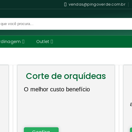
vendas@pingoverde.com.br
rdinagem
Outlet
Corte de orquídeas
O melhor custo benefício