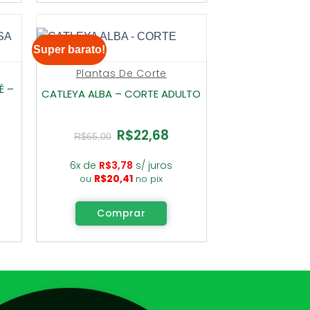
Super barato!
Plantas De Corte
É –
CATLEYA ALBA – CORTE ADULTO
R$
22,68
O
O
R$
65,00
ço
preço
preço
al
original
atual
era:
é:
6x de
R$
3,78
s/ juros
2,68.
R$65,00.
R$22,68.
R$
20,41
ou
no pix
Comprar