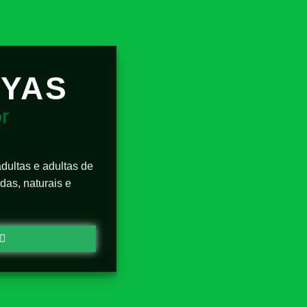
EYAS
r
adultas e adultas de
das, naturais e