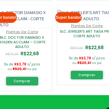
r barato!
Super barato!
Plantas De Corte
SLC JEWELER’S ART TIASA PR
Plantas De Corte
CORTE ADULTO
BLC. DOCTOR DAMASIO X
GOLDEN ACCLAIM – CORTE
ADULTO
R$
22,68
O
O
R$
75,00
preço
pre
R$
22,68
O
O
original
atu
R$
75,00
preço
preço
era:
é:
6x de
R$
3,78
s/ juros
original
atual
R$75,00.
R$2
R$
20,41
ou
no pix
era:
é:
6x de
R$
3,78
s/ juros
R$75,00.
R$22,68.
R$
20,41
ou
no pix
Comprar
Comprar