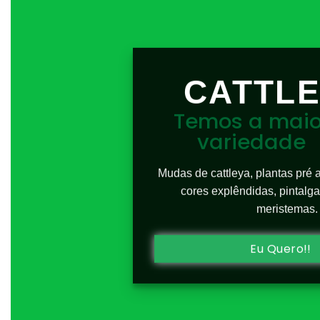
CATTL
Temos a maio
variedade
Mudas de cattleya, plantas pré 
cores explêndidas, pintalga
meristemas.
Eu Quero!!