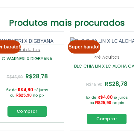
Produtos mais procurados
r barato!
Super barato!
Pré Adultas
Pré Adultas
C WARNERI X DIGBYANA
BLC CHIA LIN X LC ALOHA C
R$
28,78
O
O
R$
45,90
preço
preço
R$
28,78
O
O
original
atual
R$
45,90
preço
pre
era:
é:
R$
4,80
6x de
s/ juros
original
atu
R$45,90.
R$28,78.
no pix
R$
25,90
ou
era:
é:
R$
4,80
6x de
s/ juros
R$45,90.
R$2
no pix
R$
25,90
ou
Comprar
Comprar