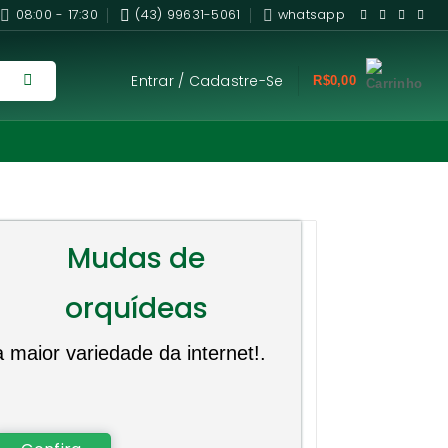
08:00 - 17:30
(43) 99631-5061
whatsapp
Entrar / Cadastre-Se
R$
0,00
Mudas de
orquídeas
a maior variedade da internet!.