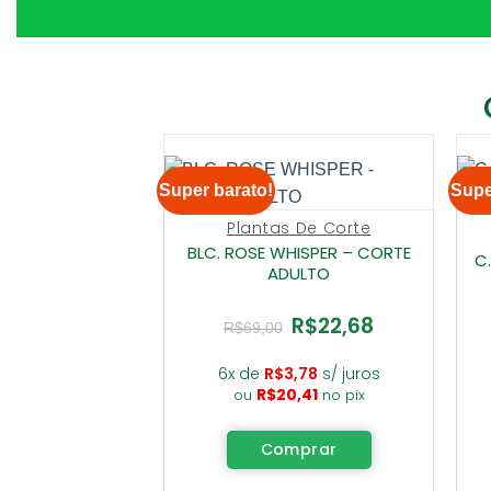
Super barato!
Supe
Plantas De Corte
BLC. ROSE WHISPER – CORTE
C
ADULTO
R$
22,68
O
O
R$
69,00
preço
preço
original
atual
era:
é:
6x de
R$
3,78
s/ juros
R$69,00.
R$22,68.
R$
20,41
ou
no pix
Comprar