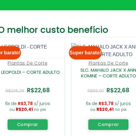
O melhor custo benefício
r barato!
Super barato!
Plantas De Corte
Plantas De Corte
SLC. MAHALO JACK X AN
. LEOPOLDI – CORTE ADULTO
KOMINE – CORTE ADULTO
R$
22,68
R$
22,68
O
O
O
O
R$
105,29
R$
69,00
preço
preço
preço
pre
original
atual
original
atu
era:
é:
era:
é:
6x de
R$
3,78
s/ juros
6x de
R$
3,78
s/ juros
R$105,29.
R$22,68.
R$69,00.
R$2
R$
20,41
R$
20,41
ou
no pix
ou
no pix
Comprar
Comprar