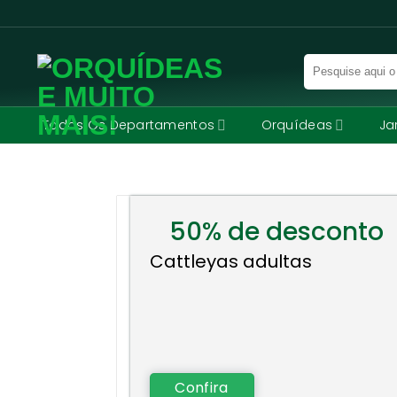
Skip
to
content
Pesquisar
por:
Todos Os Departamentos
Orquídeas
Ja
50% de desconto
Cattleyas adultas
Confira