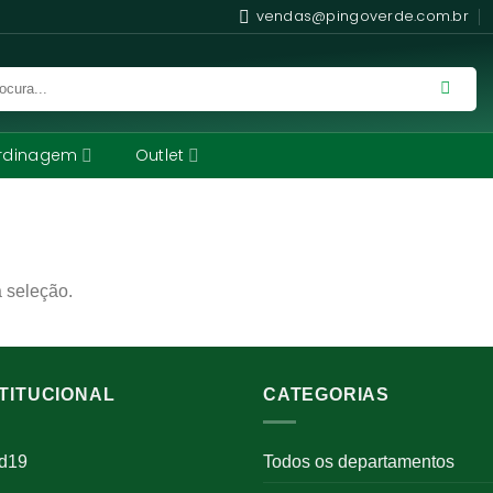
vendas@pingoverde.com.br
rdinagem
Outlet
 seleção.
STITUCIONAL
CATEGORIAS
id19
Todos os departamentos