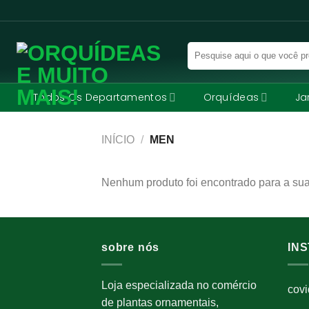
Skip
to
content
Pesquisar
por:
Todos Os Departamentos
Orquídeas
Ja
INÍCIO
/
MEN
Nenhum produto foi encontrado para a sua
sobre nós
IN
Loja especializada no comércio
cov
de plantas ornamentais,