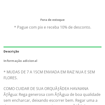
qualidade e procedência. Aproveite nossas ofertas e o
Frete Grátis para todo Brasil.*
Fora de estoque
* Pague com pix e receba 10% de desconto.
Descrição
Informação adicional
* MUDAS DE 7 A 15CM ENVIADA EM RAIZ NUA E SEM
FLORES.
COMO CUIDAR DE SUA ORQUÃƒÂDEA HAVAIANA
ÃƒÂgua: Rega generosa com ÃƒÂ¡gua de boa qualidade
sem encharcar, deixando escorrer bem. Regar uma a