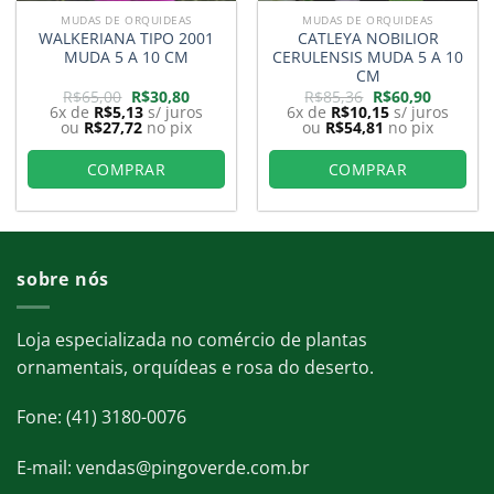
MUDAS DE ORQUIDEAS
MUDAS DE ORQUIDEAS
WALKERIANA TIPO 2001
CATLEYA NOBILIOR
MUDA 5 A 10 CM
CERULENSIS MUDA 5 A 10
CM
O
O
O
O
R$
65,00
R$
30,80
R$
85,36
R$
60,90
preço
preço
preço
preço
6x de
R$
5,13
s/ juros
6x de
R$
10,15
s/ juros
original
atual
original
atual
ou
R$
27,72
no pix
ou
R$
54,81
no pix
era:
é:
era:
é:
0.
R$65,00.
R$30,80.
R$85,36.
R$60,90.
COMPRAR
COMPRAR
sobre nós
Loja especializada no comércio de plantas
ornamentais, orquídeas e rosa do deserto.
Fone: (41) 3180-0076
E-mail: vendas@pingoverde.com.br