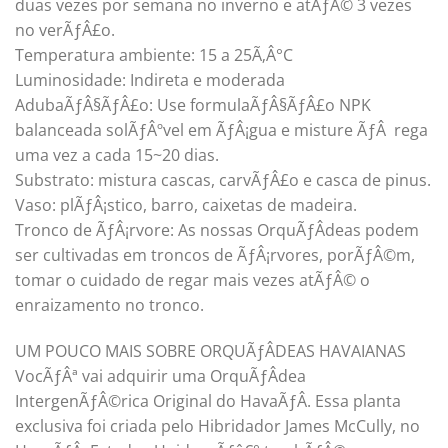
duas vezes por semana no inverno e atÃƒÂ© 3 vezes
no verÃƒÂ£o.
Temperatura ambiente: 15 a 25Ã‚Â°C
Luminosidade: Indireta e moderada
AdubaÃƒÂ§ÃƒÂ£o: Use formulaÃƒÂ§ÃƒÂ£o NPK
balanceada solÃƒÂºvel em ÃƒÂ¡gua e misture ÃƒÂ rega
uma vez a cada 15~20 dias.
Substrato: mistura cascas, carvÃƒÂ£o e casca de pinus.
Vaso: plÃƒÂ¡stico, barro, caixetas de madeira.
Tronco de ÃƒÂ¡rvore: As nossas OrquÃƒÂ­deas podem
ser cultivadas em troncos de ÃƒÂ¡rvores, porÃƒÂ©m,
tomar o cuidado de regar mais vezes atÃƒÂ© o
enraizamento no tronco.
UM POUCO MAIS SOBRE ORQUÃƒÂDEAS HAVAIANAS
VocÃƒÂª vai adquirir uma OrquÃƒÂ­dea
IntergenÃƒÂ©rica Original do HavaÃƒÂ­. Essa planta
exclusiva foi criada pelo Hibridador James McCully, no