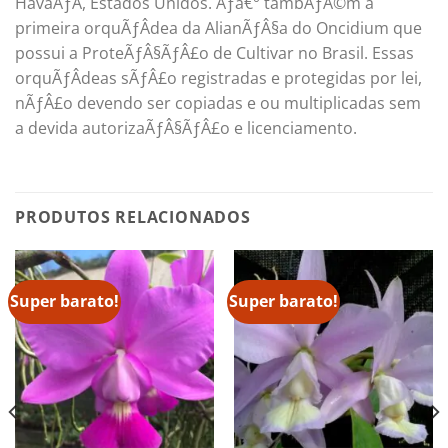
HavaÃƒÂ­, Estados Unidos. Ãƒâ€° tambÃƒÂ©m a
primeira orquÃƒÂ­dea da AlianÃƒÂ§a do Oncidium que
possui a ProteÃƒÂ§ÃƒÂ£o de Cultivar no Brasil. Essas
orquÃƒÂ­deas sÃƒÂ£o registradas e protegidas por lei,
nÃƒÂ£o devendo ser copiadas e ou multiplicadas sem
a devida autorizaÃƒÂ§ÃƒÂ£o e licenciamento.
PRODUTOS RELACIONADOS
Super barato!
Super barato!