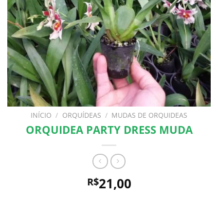
INÍCIO
/
ORQUÍDEAS
/
MUDAS DE ORQUIDEAS
ORQUIDEA PARTY DRESS MUDA
21,00
R$
Comprando uma Orquidea Party Dress Muda você leva
para casa um ótimo produto com garantia de