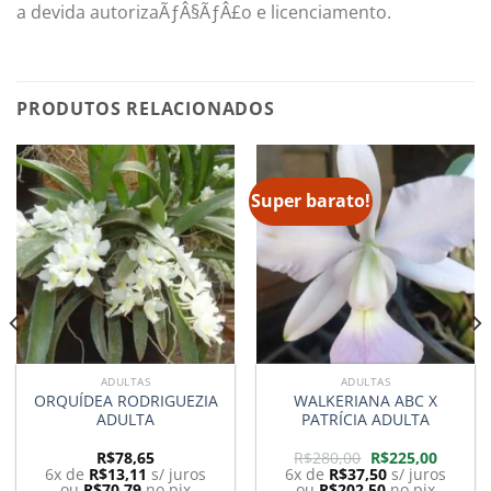
a devida autorizaÃƒÂ§ÃƒÂ£o e licenciamento.
PRODUTOS RELACIONADOS
Super barato!
ADULTAS
ADULTAS
ORQUÍDEA RODRIGUEZIA
WALKERIANA ABC X
ADULTA
PATRÍCIA ADULTA
O
O
R$
78,65
R$
280,00
R$
225,00
preço
preço
6x de
R$
13,11
s/ juros
6x de
R$
37,50
s/ juros
original
atual
ou
R$
70,79
no pix
ou
R$
202,50
no pix