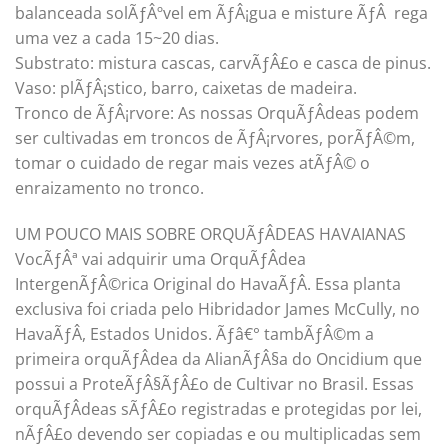
balanceada solÃƒÂºvel em ÃƒÂ¡gua e misture ÃƒÂ rega
uma vez a cada 15~20 dias.
Substrato: mistura cascas, carvÃƒÂ£o e casca de pinus.
Vaso: plÃƒÂ¡stico, barro, caixetas de madeira.
Tronco de ÃƒÂ¡rvore: As nossas OrquÃƒÂ­deas podem
ser cultivadas em troncos de ÃƒÂ¡rvores, porÃƒÂ©m,
tomar o cuidado de regar mais vezes atÃƒÂ© o
enraizamento no tronco.
UM POUCO MAIS SOBRE ORQUÃƒÂDEAS HAVAIANAS
VocÃƒÂª vai adquirir uma OrquÃƒÂ­dea
IntergenÃƒÂ©rica Original do HavaÃƒÂ­. Essa planta
exclusiva foi criada pelo Hibridador James McCully, no
HavaÃƒÂ­, Estados Unidos. Ãƒâ€° tambÃƒÂ©m a
primeira orquÃƒÂ­dea da AlianÃƒÂ§a do Oncidium que
possui a ProteÃƒÂ§ÃƒÂ£o de Cultivar no Brasil. Essas
orquÃƒÂ­deas sÃƒÂ£o registradas e protegidas por lei,
nÃƒÂ£o devendo ser copiadas e ou multiplicadas sem