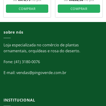
era:
é:
R$280,00.
R$225,
COMPRAR
COMPRAR
sobre nós
Loja especializada no comércio de plantas
ornamentais, orquídeas e rosa do deserto.
Fone: (41) 3180-0076
E-mail: vendas@pingoverde.com.br
INSTITUCIONAL