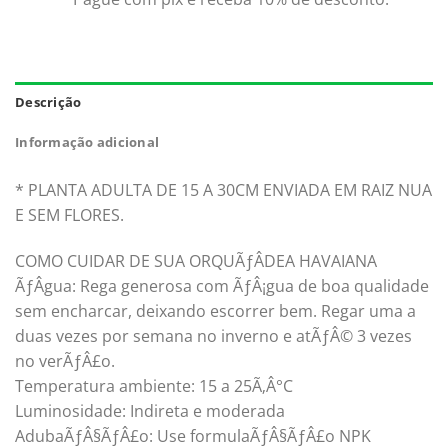
Descrição
Informação adicional
* PLANTA ADULTA DE 15 A 30CM ENVIADA EM RAIZ NUA
E SEM FLORES.
COMO CUIDAR DE SUA ORQUÃƒÂDEA HAVAIANA
ÃƒÂgua: Rega generosa com ÃƒÂ¡gua de boa qualidade
sem encharcar, deixando escorrer bem. Regar uma a
duas vezes por semana no inverno e atÃƒÂ© 3 vezes
no verÃƒÂ£o.
Temperatura ambiente: 15 a 25Ã‚Â°C
Luminosidade: Indireta e moderada
AdubaÃƒÂ§ÃƒÂ£o: Use formulaÃƒÂ§ÃƒÂ£o NPK