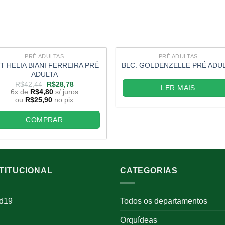
PRÉ ADULTAS
PRÉ ADULTAS
T HELIA BIANI FERREIRA PRÉ
BLC. GOLDENZELLE PRÉ ADU
ADULTA
O
O
R$
42,44
R$
28,78
LER MAIS
preço
preço
6x de
R$
4,80
s/ juros
original
atual
ou
R$
25,90
no pix
era:
é:
R$42,44.
R$28,78.
COMPRAR
STITUCIONAL
CATEGORIAS
id19
Todos os departamentos
Orquídeas