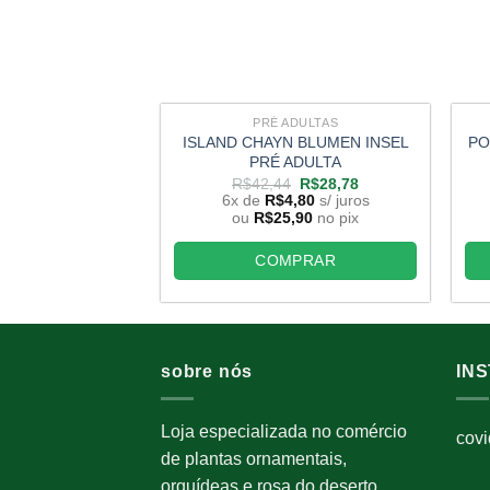
PRÉ ADULTAS
ISLAND CHAYN BLUMEN INSEL
PO
PRÉ ADULTA
O
O
R$
42,44
R$
28,78
preço
preço
6x de
R$
4,80
s/ juros
original
atual
ou
R$
25,90
no pix
era:
é:
R$42,44.
R$28,78.
COMPRAR
sobre nós
IN
Loja especializada no comércio
cov
de plantas ornamentais,
orquídeas e rosa do deserto.