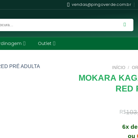
vendas@pingoverde.com.br
rdinagem
Outlet
INÍCIO
/
OR
MOKARA KAG
RED 
103
R$
6x d
ou