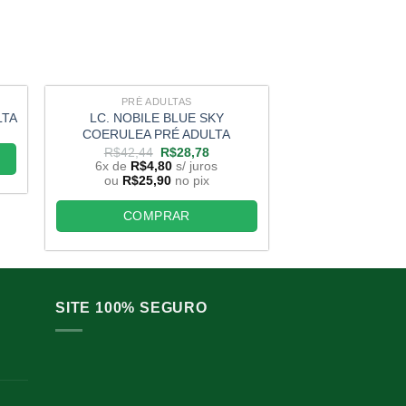
PRÉ ADULTAS
PRÉ AD
LC. NOBILE BLUE SKY
BLC. NOBILES 
LTA
COERULEA PRÉ ADULTA
PRÉ AD
O
O
R$
42,44
R$
28,78
R$
36,90
preço
preço
6x de
R$
4,80
s/ juros
6x de
R$
4,
original
atual
ou
R$
25,90
no pix
ou
R$
25,9
era:
é:
R$42,44.
R$28,78.
COMPRAR
COMP
SITE 100% SEGURO