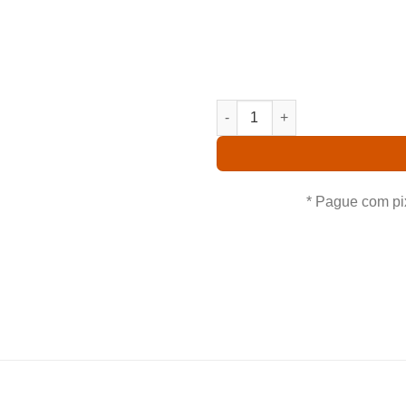
Comprando uma Mokara Kag
leva para casa um ótimo
procedência. Aproveite nossas
MOKARA KAGAWARA CRISTIE 
* Pague com pi