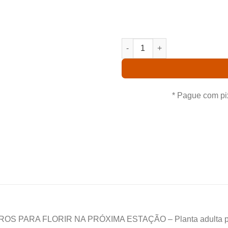
ótimo produto com garanti
nossas ofertas e o
LC. PREM `FONG YUEM´ ADULT
* Pague com pi
S PARA FLORIR NA PRÓXIMA ESTAÇÃO – Planta adulta produ