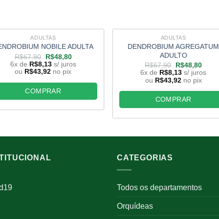
ADULTAS
ADULTAS
DENDROBIUM AGREGATU
ENDROBIUM NOBILE ADULTA
ADULTO
O
O
R$
67,90
R$
48,80
preço
preço
6x de
R$
8,13
s/ juros
O
O
R$
67,90
R$
48,80
original
atual
preço
preço
ou
R$
43,92
no pix
6x de
R$
8,13
s/ juros
era:
é:
original
atual
ou
R$
43,92
no pix
R$67,90.
R$48,80.
era:
é:
COMPRAR
R$67,90.
R$48
COMPRAR
STITUCIONAL
CATEGORIAS
id19
Todos os departamentos
Orquídeas