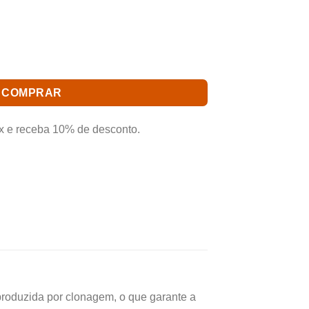
a de qualidade e procedência. Aproveite
 Frete Grátis para todo Brasil.*
A quantidade
COMPRAR
x e receba 10% de desconto.
zida por clonagem, o que garante a