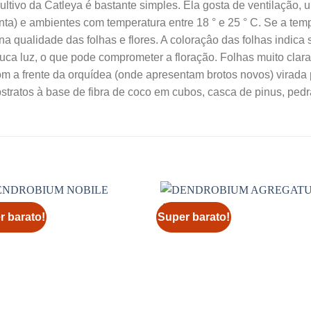
cultivo da Catleya é bastante simples. Ela gosta de ventilação, 
nta) e ambientes com temperatura entre 18 ° e 25 ° C. Se a tem
a na qualidade das folhas e flores. A coloraçâo das folhas indi
ouca luz, o que pode comprometer a floração. Folhas muito cla
m a frente da orquídea (onde apresentam brotos novos) virada 
tratos à base de fibra de coco em cubos, casca de pinus, pedr
r barato!
Super barato!