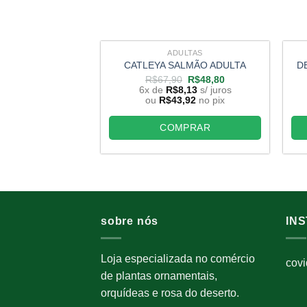
ADULTAS
CATLEYA SALMÃO ADULTA
D
O
O
R$
67,90
R$
48,80
preço
preço
6x de
R$
8,13
s/ juros
original
atual
ou
R$
43,92
no pix
era:
é:
R$67,90.
R$48,80.
COMPRAR
sobre nós
IN
Loja especializada no comércio
cov
de plantas ornamentais,
orquídeas e rosa do deserto.