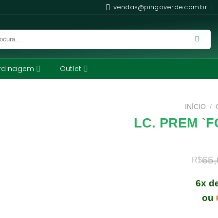
vendas@pingoverde.com.br
rdinagem
Outlet
INÍCIO
/
LC. PREM `
65,
R$
6x d
ou
Comprando uma Lc. Prem `Fo