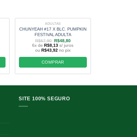
ADULTAS
ADUL
M
CHUNYEAH #17 X BLC. PUMPKIN
TROPICAL SUNSE
FESTIVAL ADULTA
OR TREAT ‘OR
ADUL
O
O
R$
67,90
R$
48,80
preço
preço
6x de
R$
8,13
s/ juros
R$
67,90
original
atual
ou
R$
43,92
no pix
6x de
R$
8,
era:
é:
ou
R$
43,9
,80.
R$67,90.
R$48,80.
COMPRAR
COMP
SITE 100% SEGURO