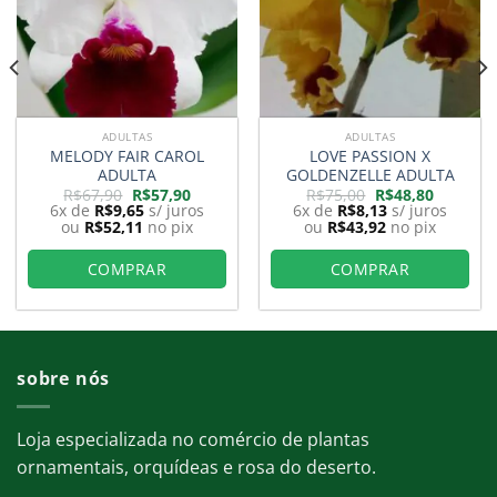
ADULTAS
ADULTAS
MELODY FAIR CAROL
LOVE PASSION X
ADULTA
GOLDENZELLE ADULTA
O
O
O
O
R$
67,90
R$
57,90
R$
75,00
R$
48,80
preço
preço
preço
preço
6x de
R$
9,65
s/ juros
6x de
R$
8,13
s/ juros
original
atual
original
atual
ou
R$
52,11
no pix
ou
R$
43,92
no pix
era:
é:
era:
é:
R$67,90.
R$57,90.
R$75,00.
R$48,80.
COMPRAR
COMPRAR
sobre nós
Loja especializada no comércio de plantas
ornamentais, orquídeas e rosa do deserto.