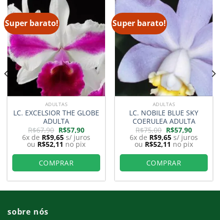
Super barato!
Super barato!
ADULTAS
ADULTAS
LC. EXCELSIOR THE GLOBE
LC. NOBILE BLUE SKY
ADULTA
COERULEA ADULTA
O
O
O
O
R$
67,90
R$
57,90
R$
75,00
R$
57,90
preço
preço
preço
preço
6x de
R$
9,65
s/ juros
6x de
R$
9,65
s/ juros
original
atual
original
atual
ou
R$
52,11
no pix
ou
R$
52,11
no pix
era:
é:
era:
é:
R$67,90.
R$57,90.
R$75,00.
R$57,90.
COMPRAR
COMPRAR
sobre nós