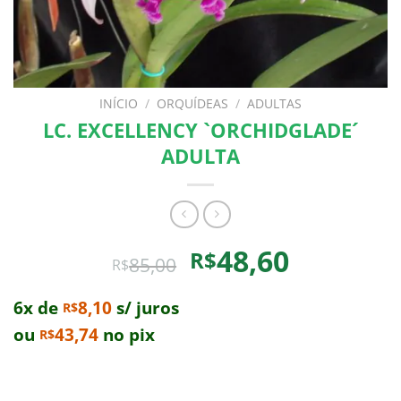
INÍCIO
/
ORQUÍDEAS
/
ADULTAS
LC. EXCELLENCY `ORCHIDGLADE´
ADULTA
O
O
48,60
R$
85,00
R$
preço
preço
original
atual
6x de
8,10
s/ juros
R$
era:
é:
ou
43,74
no pix
R$
R$85,00.
R$48,60.
Comprando uma Lc. Excellency `Orchidglade´ Adulta
você leva para casa um ótimo produto com garantia de