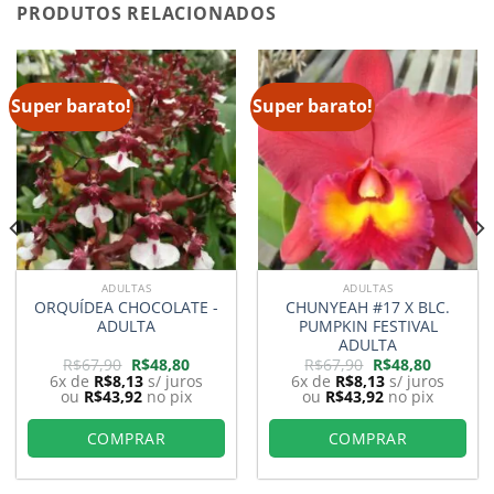
PRODUTOS RELACIONADOS
Super barato!
Super barato!
ADULTAS
ADULTAS
ORQUÍDEA CHOCOLATE -
CHUNYEAH #17 X BLC.
ADULTA
PUMPKIN FESTIVAL
ADULTA
O
O
O
O
R$
67,90
R$
48,80
R$
67,90
R$
48,80
preço
preço
preço
preço
6x de
R$
8,13
s/ juros
6x de
R$
8,13
s/ juros
original
atual
original
atual
ou
R$
43,92
no pix
ou
R$
43,92
no pix
era:
é:
era:
é:
0.
R$67,90.
R$48,80.
R$67,90.
R$48,80.
COMPRAR
COMPRAR