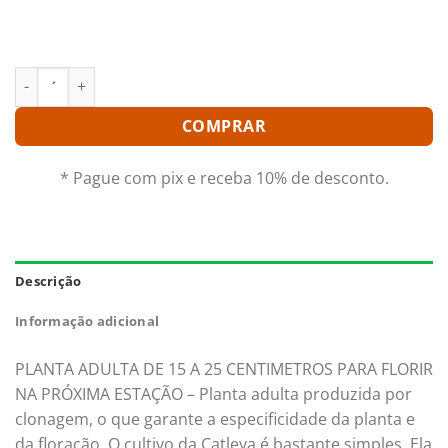
qualidade e procedência. Aproveite nossas ofertas e o
Frete Grátis para todo Brasil.*
LC. EXCELLENCY `ORCHIDGLADE´ ADULTA quantidade
COMPRAR
* Pague com pix e receba 10% de desconto.
Descrição
Informação adicional
PLANTA ADULTA DE 15 A 25 CENTIMETROS PARA FLORIR
NA PRÓXIMA ESTAÇÃO – Planta adulta produzida por
clonagem, o que garante a especificidade da planta e
da floração. O cultivo da Catleya é bastante simples. Ela