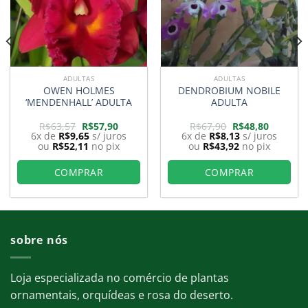
ADULTAS
ADULTAS
OWEN HOLMES
DENDROBIUM NOBILE
‘MENDENHALL’ ADULTA
ADULTA
O
O
O
O
R$
63,57
R$
57,90
R$
67,90
R$
48,80
preço
preço
preço
preço
6x de
R$
9,65
s/ juros
6x de
R$
8,13
s/ juros
original
atual
original
atual
ou
R$
52,11
no pix
ou
R$
43,92
no pix
era:
é:
era:
é:
0.
R$63,57.
R$57,90.
R$67,90.
R$48,80.
COMPRAR
COMPRAR
sobre nós
Loja especializada no comércio de plantas
ornamentais, orquídeas e rosa do deserto.