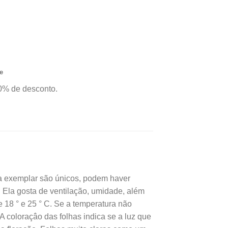
pestris X C
é:
a você leva para
,50.
R$24,50.
m garantia de
proveite nossas
a todo Brasil.*
e
0% de desconto.
a exemplar são únicos, podem haver
. Ela gosta de ventilação, umidade, além
e 18 ° e 25 ° C. Se a temperatura não
 A coloraçâo das folhas indica se a luz que