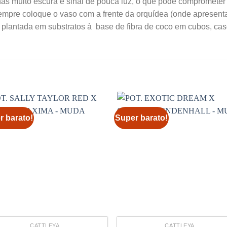
as muito escura é sinal de pouca luz, o que pode comprometer 
empre coloque o vaso com a frente da orquídea (onde apresenta
plantada em substratos à base de fibra de coco em cubos, casc
r barato!
Super barato!
CATTLEYA
CATTLEYA