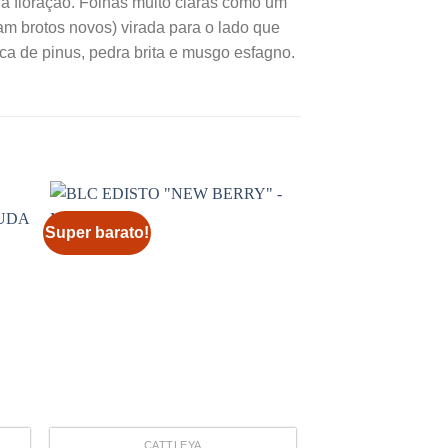
a floração. Folhas muito claras como um
m brotos novos) virada para o lado que
a de pinus, pedra brita e musgo esfagno.
Super barato!
Super barato!
CATTLEYA
CATTL