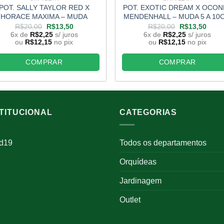
POT. SALLY TAYLOR RED X
POT. EXOTIC DREAM X OCON
HORACE MAXIMA – MUDA
MENDENHALL – MUDA 5 A 10
O
O
O
O
R$
20,00
R$
13,50
R$
20,00
R$
13,50
preço
preço
preço
preço
6x de
R$
2,25
s/ juros
6x de
R$
2,25
s/ juros
original
atual
original
atual
ou
R$
12,15
no pix
ou
R$
12,15
no pix
era:
é:
era:
é:
R$20,00.
R$13,50.
R$20,00.
R$13
COMPRAR
COMPRAR
STITUCIONAL
CATEGORIAS
id19
Todos os departamentos
Orquídeas
Jardinagem
Outlet