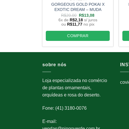
GORGEOUS GOLD POKAI X
EXOTIC DREAM – MUDA
O
O
R$
20,00
R$
13,08
preço
preço
6x de
R$
2,18
s/ juros
original
atual
ou
R$
11,77
no pix
era:
é:
R$20,00.
R$13,08.
COMPRAR
sobre nós
IN
Loja especializada no comércio
cov
de plantas ornamentais,
orquídeas e rosa do deserto.
Fone: (41) 3180-0076
E-mail:
vendas@pingoverde.com.br