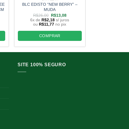
EE
BLC EDISTO “NEW BERRY” –
GORGEOUS GO
CM
MUDA
MUDA 5 A
O
O
R$
26,00
R$
13,08
R$
20,00
preço
preço
6x de
R$
2,18
s/ juros
6x de
R$
2,
original
atual
ou
R$
11,77
no pix
ou
R$
12,1
era:
é:
,50.
R$26,00.
R$13,08.
COMPRAR
COMP
SITE 100% SEGURO