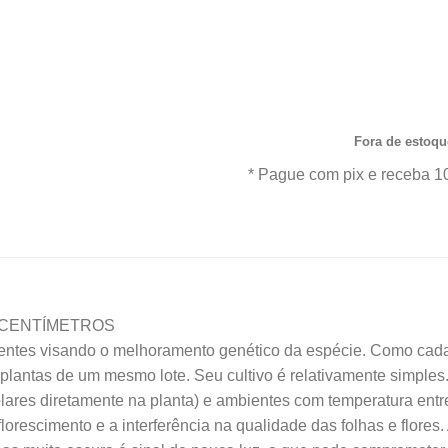
Comprando uma Hoff Ru
era:
Loddigesii Aquini Alba Mud
R$38
casa um ótimo produto co
qualidade e procedência. A
ofertas e o Frete Grátis par
Fora de estoqu
* Pague com pix e receba 1
 CENTÍMETROS
entes visando o melhoramento genético da espécie. Como cad
plantas de um mesmo lote. Seu cultivo é relativamente simples
solares diretamente na planta) e ambientes com temperatura entr
florescimento e a interferência na qualidade das folhas e flores.