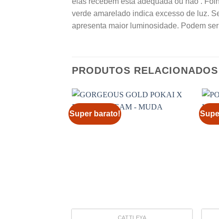
elas recebem está adequada ou não . Folh
verde amarelado indica excesso de luz. S
apresenta maior luminosidade. Podem ser 
PRODUTOS RELACIONADOS
Super barato!
Supe
CATTLEYA