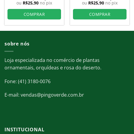
original
atual
original
atual
ou
R$
25,90
no pix
ou
R$
25,90
no pix
era:
é:
era:
é:
0.
R$36,90.
R$28,78.
R$36,90.
R$28,78.
COMPRAR
COMPRAR
sobre nós
Loja especializada no comércio de plantas
ornamentais, orquídeas e rosa do deserto.
Fone: (41) 3180-0076
E-mail: vendas@pingoverde.com.br
INSTITUCIONAL