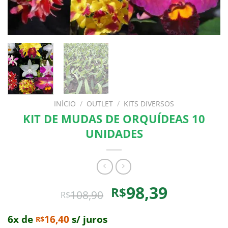
INÍCIO
/
OUTLET
/
KITS DIVERSOS
KIT DE MUDAS DE ORQUÍDEAS 10
UNIDADES
O
O
98,39
R$
108,90
R$
preço
preço
original
atual
6x de
16,40
s/ juros
R$