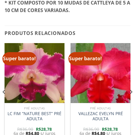
* KIT COMPOSTO POR 10 MUDAS DE CATTLEYA DE 5 A
10 CM DE CORES VARIADAS.
PRODUTOS RELACIONADOS
Super barato!
Super barato!
PRÉ ADULTAS
PRÉ ADULTAS
LC FIM “NATURE BEST” PRÉ
VALLEZAC EVELYN PRÉ
ADULTA
ADULTA
O
O
O
O
R$
36,90
R$
28,78
R$
36,90
R$
28,78
preço
preço
preço
preço
6x de
R$
4,80
s/ juros
6x de
R$
4,80
s/ juros