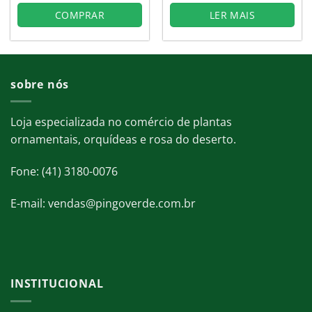
8.
R$42,44.
R$28,78.
COMPRAR
LER MAIS
sobre nós
Loja especializada no comércio de plantas
ornamentais, orquídeas e rosa do deserto.
Fone: (41) 3180-0076
E-mail: vendas@pingoverde.com.br
INSTITUCIONAL