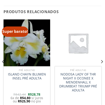
PRODUTOS RELACIONADOS
Super barato!
PRÉ ADULTAS
PRÉ ADULTAS
ISLAND CHAYN BLUMEN
NODOSA LADY OF THR
INSEL PRÉ ADULTA
NIGHT X OCONEE X
MENDENHALL X
DRUMBEAT TRIUMP PRÉ
ADULTA
O
O
R$
42,44
R$
28,78
preço
preço
6x de
R$
4,80
s/ juros
original
atual
ou
R$
25,90
no pix
era:
é: