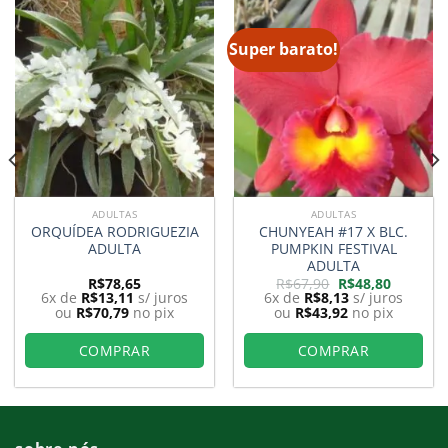
Super barato!
ADULTAS
ADULTAS
ORQUÍDEA RODRIGUEZIA
CHUNYEAH #17 X BLC.
ADULTA
PUMPKIN FESTIVAL
ADULTA
O
O
R$
78,65
R$
67,90
R$
48,80
preço
preço
6x de
R$
13,11
s/ juros
6x de
R$
8,13
s/ juros
original
atual
ou
R$
70,79
no pix
ou
R$
43,92
no pix
era:
é:
0.
R$67,90.
R$48,80.
COMPRAR
COMPRAR