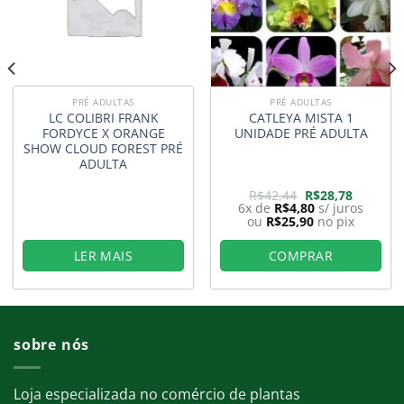
PRÉ ADULTAS
PRÉ ADULTAS
LC COLIBRI FRANK
CATLEYA MISTA 1
FORDYCE X ORANGE
UNIDADE PRÉ ADULTA
SHOW CLOUD FOREST PRÉ
ADULTA
O
O
R$
42,44
R$
28,78
preço
preço
6x de
R$
4,80
s/ juros
original
atual
ou
R$
25,90
no pix
era:
é:
8.
R$42,44.
R$28,78.
LER MAIS
COMPRAR
sobre nós
Loja especializada no comércio de plantas