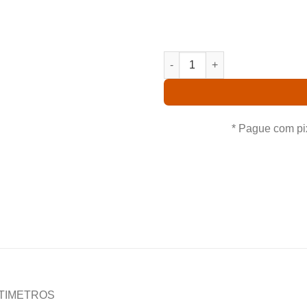
produto com garantia de qu
ofertas e o Fr
C.FORBESII MUDA quantidade
* Pague com pi
NTIMETROS