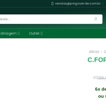
vendas@pingoverde.com.br
rdinagem
Outlet
INÍCIO
/
C.FO
38,
R$
6x d
ou
Comprando uma C.Forbesi