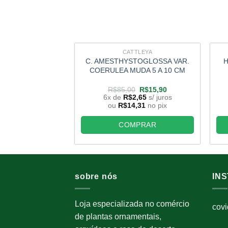
CATTLEYA
C. AMESTHYSTOGLOSSA VAR.
H
COERULEA MUDA 5 A 10 CM
O
O
R$
85,00
R$
15,90
preço
preço
6x de
R$
2,65
s/ juros
original
atual
ou
R$
14,31
no pix
era:
é:
R$85,00.
R$15,90.
COMPRAR
sobre nós
IN
Loja especializada no comércio
cov
de plantas ornamentais,