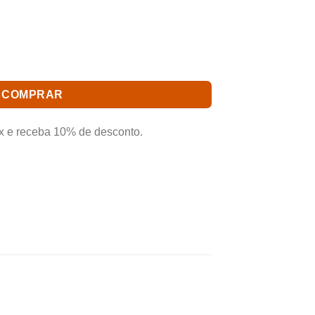
alidade e procedência. Aproveite nossas
ete Grátis para todo Brasil.*
COMPRAR
x e receba 10% de desconto.