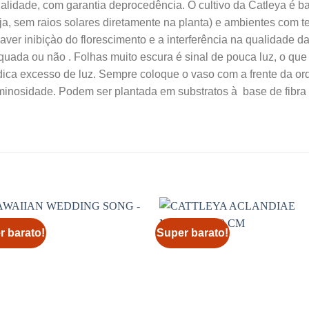
lidade, com garantia deprocedência. O cultivo da Catleya é bas
ja, sem raios solares diretamente na planta) e ambientes com te
ver inibiçào do florescimento e a interferência na qualidade das
quada ou não . Folhas muito escura é sinal de pouca luz, o qu
ica excesso de luz. Sempre coloque o vaso com a frente da or
uminosidade. Podem ser plantada em substratos à base de fibra
r barato!
Super barato!