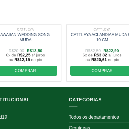
CATTLEYA
CATTLEYA
AWAIIAN WEDDING SONG –
CATTLEYA ACLANDIAE MUDA 5
MUDA
10 CM
O
O
O
O
R$
20,00
R$
13,50
R$
82,50
R$
22,90
preço
preço
preço
preço
6x de
R$
2,25
s/ juros
6x de
R$
3,82
s/ juros
original
atual
original
atual
ou
R$
12,15
no pix
ou
R$
20,61
no pix
era:
é:
era:
é:
R$20,00.
R$13,50.
R$82,50.
R$22
COMPRAR
COMPRAR
STITUCIONAL
CATEGORIAS
id19
Todos os departamentos
Orquídeas