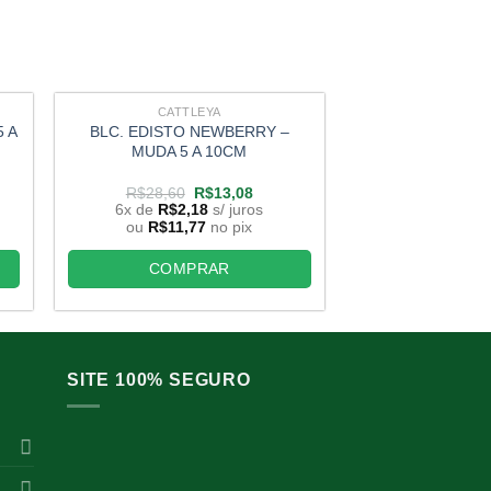
CATTLEYA
CATTL
 A
BLC. EDISTO NEWBERRY –
WARNIERI AL
MUDA 5 A 10CM
O
O
R$
28,60
R$
13,08
R$
20,00
preço
preço
6x de
R$
2,18
s/ juros
6x de
R$
2,
original
atual
ou
R$
11,77
no pix
ou
R$
11,7
era:
é:
,90.
R$28,60.
R$13,08.
COMPRAR
COMP
SITE 100% SEGURO