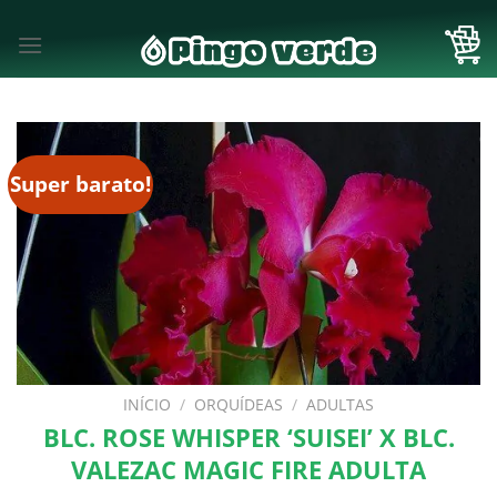
Skip
to
content
Super barato!
INÍCIO
/
ORQUÍDEAS
/
ADULTAS
BLC. ROSE WHISPER ‘SUISEI’ X BLC.
VALEZAC MAGIC FIRE ADULTA