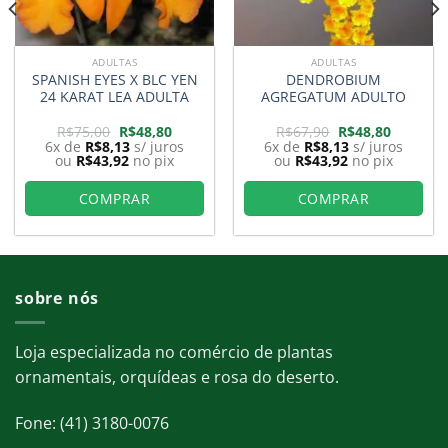
ADULTAS
ADULTAS
SPANISH EYES X BLC YEN
DENDROBIUM
24 KARAT LEA ADULTA
AGREGATUM ADULTO
O
O
O
O
R$
75,00
R$
48,80
R$
67,90
R$
48,80
preço
preço
preço
preço
6x de
R$
8,13
s/ juros
6x de
R$
8,13
s/ juros
original
atual
original
atual
ou
R$
43,92
no pix
ou
R$
43,92
no pix
era:
é:
era:
é:
0.
R$75,00.
R$48,80.
R$67,90.
R$48,80.
COMPRAR
COMPRAR
sobre nós
Loja especializada no comércio de plantas
ornamentais, orquídeas e rosa do deserto.
Fone: (41) 3180-0076