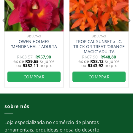
ADULTAS
ADULTAS
OWEN HOLMES
TROPICAL SUNSET x LC.
‘MENDENHALL’ ADULTA
TRICK OR TREAT ‘ORANGE
MAGIC’ ADULTA
O
O
O
O
R$
63,57
R$
57,90
R$
67,90
R$
48,80
preço
preço
preço
preço
6x de
R$
9,65
s/ juros
6x de
R$
8,13
s/ juros
original
atual
original
atual
ou
R$
52,11
no pix
ou
R$
43,92
no pix
era:
é:
era:
é:
0.
R$63,57.
R$57,90.
R$67,90.
R$48,80.
COMPRAR
COMPRAR
sobre nós
Loja especializada no comércio de plantas
ornamentais, orquídeas e rosa do deserto.