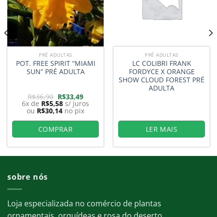
PRÉ ADULTAS
PRÉ ADULTAS
POT. FREE SPIRIT “MIAMI
LC COLIBRI FRANK
SUN” PRÉ ADULTA
FORDYCE X ORANGE
SHOW CLOUD FOREST PRÉ
ADULTA
O
O
R$
36,90
R$
33,49
preço
preço
6x de
R$
5,58
s/ juros
original
atual
ou
R$
30,14
no pix
era:
é:
8.
R$36,90.
R$33,49.
COMPRAR
LER MAIS
sobre nós
Loja especializada no comércio de plantas
ornamentais, orquídeas e rosa do deserto.