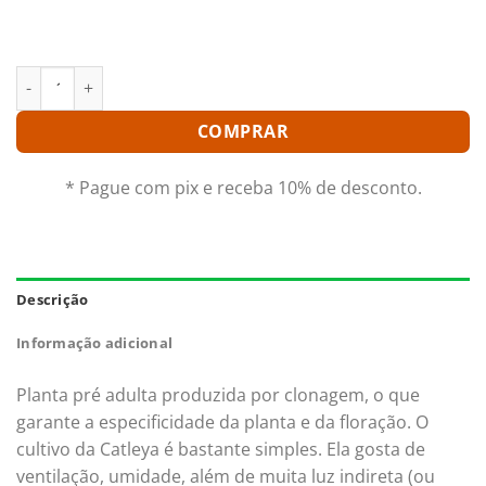
garantia de qualidade e procedência. Aproveite nossas
ofertas e o Frete Grátis para todo Brasil.*
POT. FREE SPIRIT "MIAMI SUN" PRÉ ADULTA quantidade
COMPRAR
* Pague com pix e receba 10% de desconto.
Descrição
Informação adicional
Planta pré adulta produzida por clonagem, o que
garante a especificidade da planta e da floração. O
cultivo da Catleya é bastante simples. Ela gosta de
ventilação, umidade, além de muita luz indireta (ou