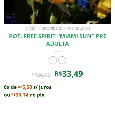
INÍCIO
/
ORQUÍDEAS
/
PRÉ ADULTAS
POT. FREE SPIRIT “MIAMI SUN” PRÉ
ADULTA
O
O
33,49
R$
36,90
R$
preço
preço
original
atual
6x de
5,58
s/ juros
R$
era:
é:
ou
30,14
no pix
R$
R$36,90.
R$33,49.
Comprando uma Pot. Free Spirit “Miami Sun” Pré
Adulta você leva para casa um ótimo produto com