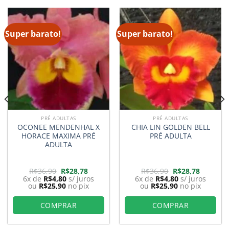
Super barato!
Super barato!
PRÉ ADULTAS
PRÉ ADULTAS
OCONEE MENDENHAL X
CHIA LIN GOLDEN BELL
HORACE MAXIMA PRÉ
PRÉ ADULTA
ADULTA
O
O
O
O
R$
36,90
R$
28,78
R$
36,90
R$
28,78
preço
preço
preço
preço
6x de
R$
4,80
s/ juros
6x de
R$
4,80
s/ juros
original
atual
original
atual
ou
R$
25,90
no pix
ou
R$
25,90
no pix
era:
é:
era:
é:
8.
R$36,90.
R$28,78.
R$36,90.
R$28,78.
COMPRAR
COMPRAR