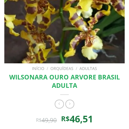
INÍCIO
/
ORQUÍDEAS
/
ADULTAS
WILSONARA OURO ARVORE BRASIL
ADULTA
O
O
46,51
R$
49,90
R$
preço
preço