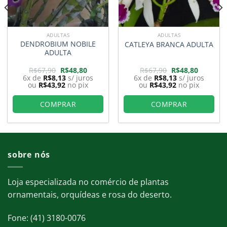
ADULTAS
ADULTAS
DENDROBIUM NOBILE
CATLEYA BRANCA ADULTA
ADULTA
O
O
O
O
R$
67,90
R$
48,80
R$
67,90
R$
48,80
preço
preço
preço
preço
6x de
R$
8,13
s/ juros
6x de
R$
8,13
s/ juros
original
atual
original
atual
ou
R$
43,92
no pix
ou
R$
43,92
no pix
era:
é:
era:
é:
0.
R$67,90.
R$48,80.
R$67,90.
R$48,80.
COMPRAR
COMPRAR
sobre nós
Loja especializada no comércio de plantas
ornamentais, orquídeas e rosa do deserto.
Fone: (41) 3180-0076