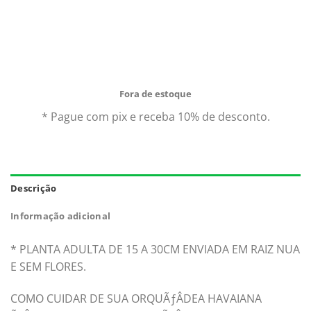
original
atual
Comprando uma Wilsonara Ouro Arvore Brasil Adulta
era:
é:
você leva para casa um ótimo produto com garantia de
R$49,90.
R$46,51.
qualidade e procedência. Aproveite nossas ofertas e o
Frete Grátis para todo Brasil.*
Fora de estoque
* Pague com pix e receba 10% de desconto.
Descrição
Informação adicional
* PLANTA ADULTA DE 15 A 30CM ENVIADA EM RAIZ NUA
E SEM FLORES.
COMO CUIDAR DE SUA ORQUÃƒÂDEA HAVAIANA