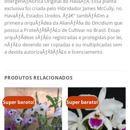
IntergenÃƒÂ©rica Original do HavaÃƒÂ­. Essa planta
exclusiva foi criada pelo Hibridador James McCully, no
HavaÃƒÂ­, Estados Unidos. Ãƒâ€° tambÃƒÂ©m a
primeira orquÃƒÂ­dea da AlianÃƒÂ§a do Oncidium que
possui a ProteÃƒÂ§ÃƒÂ£o de Cultivar no Brasil. Essas
orquÃƒÂ­deas sÃƒÂ£o registradas e protegidas por lei,
nÃƒÂ£o devendo ser copiadas e ou multiplicadas sem
a devida autorizaÃƒÂ§ÃƒÂ£o e licenciamento.
PRODUTOS RELACIONADOS
Super barato!
Super barato!