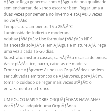
ÃƒÂgua: Rega generosa com ÃƒÂ¡gua de boa qualidade
sem encharcar, deixando escorrer bem. Regar uma a
duas vezes por semana no inverno e atÃƒÂ© 3 vezes
no verÃƒÂ£o.
Temperatura ambiente: 15 a 25Ã‚Â°C
Luminosidade: Indireta e moderada
AdubaÃƒÂ§ÃƒÂ£o: Use formulaÃƒÂ§ÃƒÂ£o NPK
balanceada solÃƒÂºvel em ÃƒÂ¡gua e misture ÃƒÂ rega
uma vez a cada 15~20 dias.
Substrato: mistura cascas, carvÃƒÂ£o e casca de pinus.
Vaso: plÃƒÂ¡stico, barro, caixetas de madeira.
Tronco de ÃƒÂ¡rvore: As nossas OrquÃƒÂ­deas podem
ser cultivadas em troncos de ÃƒÂ¡rvores, porÃƒÂ©m,
tomar o cuidado de regar mais vezes atÃƒÂ© o
enraizamento no tronco.
UM POUCO MAIS SOBRE ORQUÃƒÂDEAS HAVAIANAS
VocÃƒÂª vai adquirir uma OrquÃƒÂ­dea