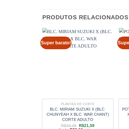
PRODUTOS RELACIONADOS
Super barato!
Supe
PLANTAS DE CORTE
BLC. MIRIAM SUZUKI X (BLC.
PO
CHUNYEAH X BLC. WAR CHANT)
CORTE ADULTO
O
O
R$
34,45
R$
21,59