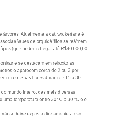
e árvores. Atualmente a cat. walkeriana é
 associaà§àµes de orquidà³filos se reàºnem
ilàµes (que podem chegar até R$40.000,00
 bonitas e se destacam em relação as
metros e aparecem cerca de 2 ou 3 por
o em maio. Suas flores duram de 15 a 30
 do mundo inteiro, das mais diversas
 uma temperatura entre 20 ºC a 30 ºC é o
, não a deixe exposta diretamente ao sol.