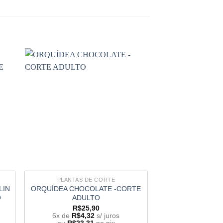
Super barato!
PLANTAS DE CORTE
PLANTAS D
LIN
ORQUÍDEA CHOCOLATE -CORTE
(C. MOTHER X
O
ADULTO
FINNEY) X C. 
CORTE 
R$
25,90
6x de
R$
4,32
s/ juros
R$
34,45