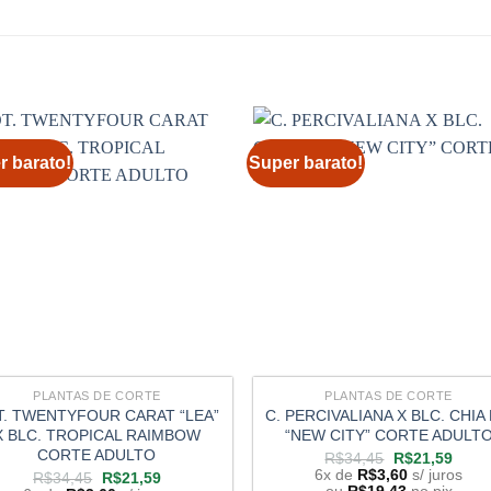
r barato!
Super barato!
PLANTAS DE CORTE
PLANTAS DE CORTE
T. TWENTYFOUR CARAT “LEA”
C. PERCIVALIANA X BLC. CHIA 
X BLC. TROPICAL RAIMBOW
“NEW CITY” CORTE ADULT
CORTE ADULTO
O
O
R$
34,45
R$
21,59
preço
preço
6x de
R$
3,60
s/ juros
O
O
R$
34,45
R$
21,59
original
atual