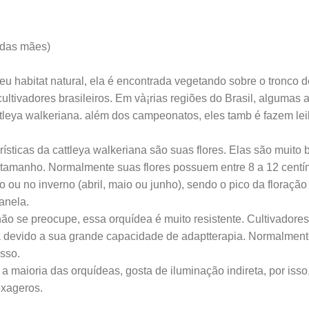
s das mães)
eu habitat natural, ela é encontrada vegetando sobre o tronco d
ltivadores brasileiros. Em và¡rias regiões do Brasil, algumas
tleya walkeriana. além dos campeonatos, eles tamb é fazem le
ísticas da cattleya walkeriana são suas flores. Elas são muito
u tamanho. Normalmente suas flores possuem entre 8 a 12 centí
o ou no inverno (abril, maio ou junho), sendo o pico da floraçã
anela.
não se preocupe, essa orquídea é muito resistente. Cultivadores
 devido a sua grande capacidade de adaptterapia. Normalmente
sso.
a maioria das orquídeas, gosta de iluminação indireta, por isso
exageros.