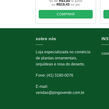
preço
preço
6x de
R$
3,60
s/ juros
original
atual
ou
R$
19,43
no pix
era:
é:
R$34,45.
R$21,59.
COMPRAR
sobre nós
IN
Loja especializada no comércio
cov
de plantas ornamentais,
orquídeas e rosa do deserto.
Fone: (41) 3180-0076
E-mail:
vendas@pingoverde.com.br