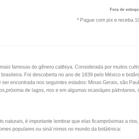
orig
Fora de estoqu
era:
* Pague com pix e receba 1
R$3
mais famosas do gênero cattleya. Considerada por muitos culti
 brasileira. Foi descoberta no ano de 1839 pelo México e botâ
 ser encontrada nos seguintes estados: Minas Gerais, são Paul
s,próxima de lagos, rios e em algumas ocasiàµes pà¢ntanos, 
s naturais, é importante lembrar que elas ficampróximas a rios
nomes populares ou sinà´nimos no mundo da botà¢nica: