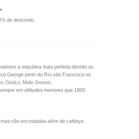
inal
atual
e
é:
0% de desconto.
20,00.
R$91,08.
vadores a orquídea mais perfeita devido as
nico George perto do Rio são Francisco no
o, Goià¡s, Mato Grosso.
sempre em altitudes menores que 1800
, mas não encostadas.além de cattleya