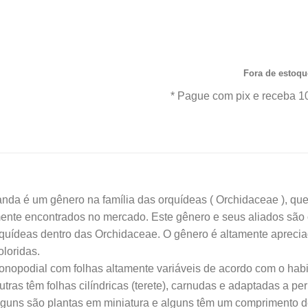
R$27
com garantia de qualidade
Aproveite nossas ofertas e o 
todo Brasil.*
Fora de estoqu
* Pague com pix e receba 1
é um gênero na família das orquídeas ( Orchidaceae ), que,
ente encontrados no mercado. Este gênero e seus aliados são 
uídeas dentro das Orchidaceae. O gênero é altamente apreciado 
loridas.
opodial com folhas altamente variáveis de acordo com o habita
 outras têm folhas cilíndricas (terete), carnudas e adaptadas a 
guns são plantas em miniatura e alguns têm um comprimento de