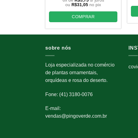
original
atual
ou
R$
31,05
no pix
era:
é:
R$46,00.
R$34,50.
COMPRAR
sobre nós
IN
Loja especializada no comércio
cov
de plantas ornamentais,
orquídeas e rosa do deserto.
Fone: (41) 3180-0076
E-mail:
vendas@pingoverde.com.br