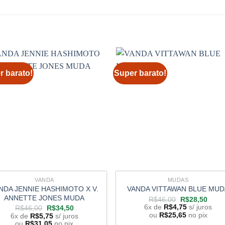
r barato!
Super barato!
VANDA
MUDAS
NDA JENNIE HASHIMOTO X V.
VANDA VITTAWAN BLUE MUD
ANNETTE JONES MUDA
O
O
R$
46,00
R$
28,50
preço
preço
6x de
R$
4,75
s/ juros
O
O
R$
46,00
R$
34,50
original
atual
preço
preço
ou
R$
25,65
no pix
6x de
R$
5,75
s/ juros
era:
é:
original
atual
ou
R$
31,05
no pix