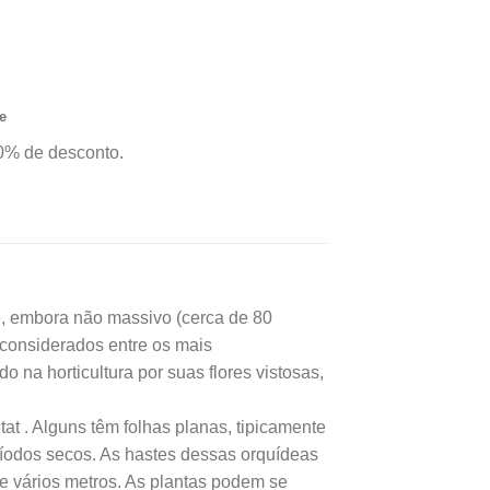
0,00.
R$185,90.
 e procedência.
Frete Grátis para
e
0% de desconto.
 embora não massivo (cerca de 80
considerados entre os mais
na horticultura por suas flores vistosas,
t . Alguns têm folhas planas, tipicamente
períodos secos. As hastes dessas orquídeas
 vários metros. As plantas podem se