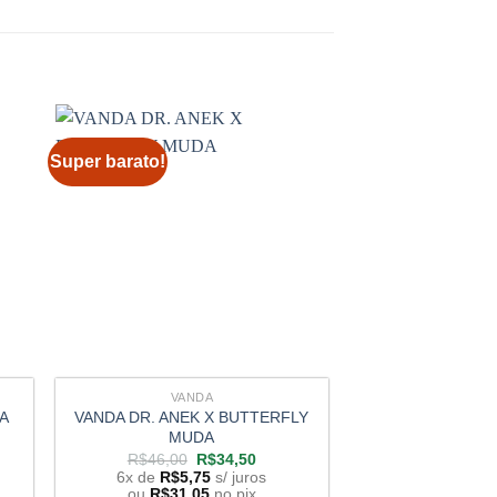
Super barato!
VANDA
PRÉ AD
VANDA DR. ANEK X BUTTERFLY
VANDA ROBERT 
A
MUDA
PRÉ AD
O
O
R$
46,00
R$
34,50
R$
89
preço
preço
6x de
R$
5,75
s/ juros
6x de
R$
14,
original
atual
ou
R$
31,05
no pix
ou
R$
80,9