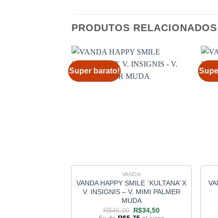
PRODUTOS RELACIONADOS
Super barato!
Supe
VANDA
VANDA HAPPY SMILE `KULTANA´X
VA
V. INSIGNIS – V. MIMI PALMER
MUDA
O
O
R$
46,00
R$
34,50
preço
preço
6x de
R$
5,75
s/ juros