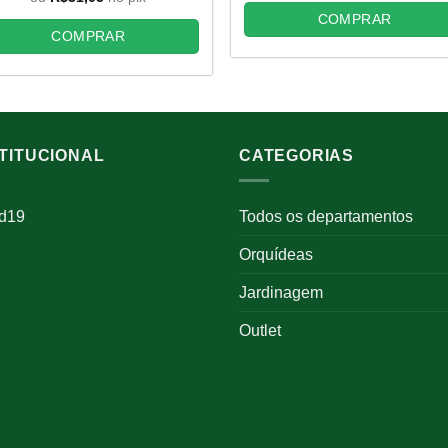
R$46,00.
R$28
era:
é:
COMPRAR
R$46,00.
R$34,50.
COMPRAR
STITUCIONAL
CATEGORIAS
id19
Todos os departamentos
Orquídeas
Jardinagem
Outlet