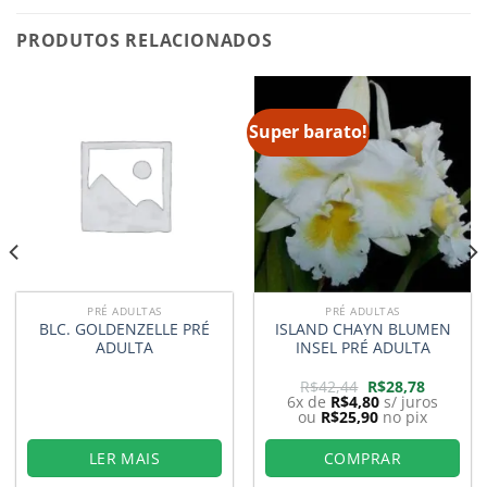
PRODUTOS RELACIONADOS
Super barato!
PRÉ ADULTAS
PRÉ ADULTAS
BLC. GOLDENZELLE PRÉ
ISLAND CHAYN BLUMEN
ADULTA
INSEL PRÉ ADULTA
O
O
R$
42,44
R$
28,78
preço
preço
6x de
R$
4,80
s/ juros
original
atual
ou
R$
25,90
no pix
era:
é:
8.
R$42,44.
R$28,78.
LER MAIS
COMPRAR