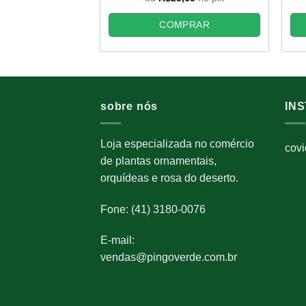
era:
é:
R$46,00.
R$28,50.
COMPRAR
sobre nós
IN
Loja especializada no comércio
cov
de plantas ornamentais,
orquídeas e rosa do deserto.
Fone: (41) 3180-0076
E-mail:
vendas@pingoverde.com.br