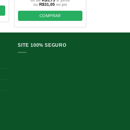
original
atual
ou
R$
31,05
no pix
,50.
era:
é:
COMP
R$46,00.
R$34,50.
COMPRAR
SITE 100% SEGURO