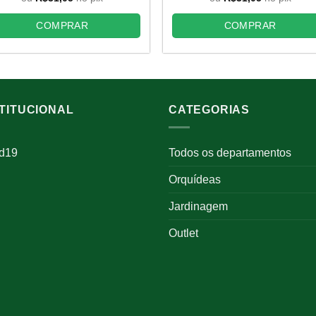
era:
é:
era:
é:
R$46,00.
R$34,50.
R$46,00.
R$34
COMPRAR
COMPRAR
STITUCIONAL
CATEGORIAS
id19
Todos os departamentos
Orquídeas
Jardinagem
Outlet