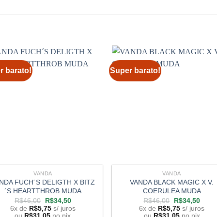
r barato!
Super barato!
VANDA
VANDA
NDA FUCH´S DELIGTH X BITZ
VANDA BLACK MAGIC X V.
´S HEARTTHROB MUDA
COERULEA MUDA
O
O
O
O
R$
46,00
R$
34,50
R$
46,00
R$
34,50
preço
preço
preço
preço
6x de
R$
5,75
s/ juros
6x de
R$
5,75
s/ juros
original
atual
original
atual
ou
R$
31,05
no pix
ou
R$
31,05
no pix