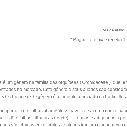
R$66
produto com garantia de
procedência. Aproveite nos
Frete Grátis para todo
Fora de estoqu
* Pague com pix e receba 1
m gênero na família das orquídeas ( Orchidaceae ), que, em
ntrados no mercado. Este gênero e seus aliados são considera
s Orchidaceae. O gênero é altamente apreciado na horticultura 
opodial com folhas altamente variáveis de acordo com o habita
 outras têm folhas cilíndricas (terete), carnudas e adaptadas a 
guns são plantas em miniatura e alguns têm um comprimento de