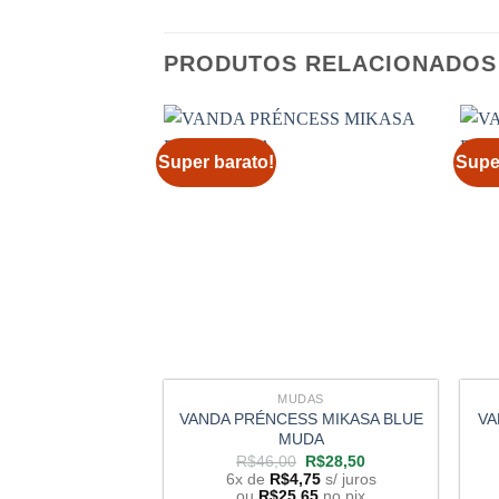
PRODUTOS RELACIONADOS
Super barato!
Supe
MUDAS
VANDA PRÉNCESS MIKASA BLUE
VA
MUDA
O
O
R$
46,00
R$
28,50
preço
preço
6x de
R$
4,75
s/ juros
original
atual
ou
R$
25,65
no pix