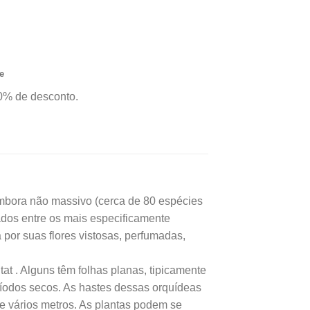
,00.
R$23,39.
 qualidade e
sas ofertas e o
 Brasil.*
e
0% de desconto.
bora não massivo (cerca de 80 espécies
dos entre os mais especificamente
por suas flores vistosas, perfumadas,
t . Alguns têm folhas planas, tipicamente
períodos secos. As hastes dessas orquídeas
 vários metros. As plantas podem se