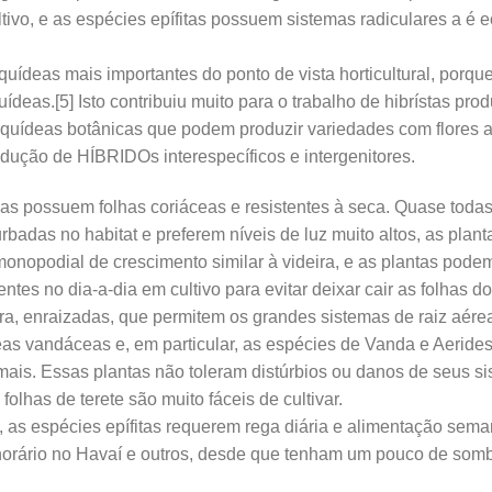
ltivo, e as espécies epífitas possuem sistemas radiculares a é e
uídeas mais importantes do ponto de vista horticultural, porqu
ídeas.[5] Isto contribuiu muito para o trabalho de hibrístas pro
rquídeas botânicas que podem produzir variedades com flores a
dução de HÍBRIDOs interespecíficos e intergenitores.
 possuem folhas coriáceas e resistentes à seca. Quase todas 
badas no habitat e preferem níveis de luz muito altos, as plan
nopodial de crescimento similar à videira, e as plantas podem
tes no dia-a-dia em cultivo para evitar deixar cair as folhas d
 enraizadas, que permitem os grandes sistemas de raiz aérea.
as vandáceas e, em particular, as espécies de Vanda e Aerides
mais. Essas plantas não toleram distúrbios ou danos de seus si
olhas de terete são muito fáceis de cultivar.
as espécies epífitas requerem rega diária e alimentação sema
 horário no Havaí e outros, desde que tenham um pouco de somb