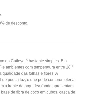
a todo Brasil.*
e
0% de desconto.
ivo da Catleya é bastante simples. Ela
a) e ambientes com temperatura entre 18 °
a qualidade das folhas e flores. A
al de pouca luz, o que pode comprometer a
om a frente da orquídea (onde apresentam
 base de fibra de coco em cubos, casca de