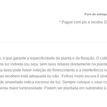
ofertas e o Frete Grátis par
Fora de estoqu
* Pague com pix e receba 1
 o que garante a especificidade da planta e da floração. O cult
a luz indireta (ou seja, sem raios solares diretamente na plant
a faixa pode haver inibiçào do florescimento e a interferência n
elas recebem está adequada ou não . Folhas muito escura é sin
rde amarelado indica excesso de luz. Sempre coloque o vaso c
esenta maior luminosidade. Podem ser plantada em substratos à