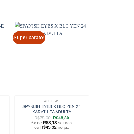
Super barato!
Super barato!
ADULTAS
ADUL
E
SPANISH EYES X BLC YEN 24
CATLEYA PI
KARAT LEA ADULTA
R$
67,90
6x de
R$
8,
O
O
R$
75,00
R$
48,80
preço
preço
ou
R$
43,9
6x de
R$
8,13
s/ juros
original
atual
ou
R$
43,92
no pix
era:
é:
COMP