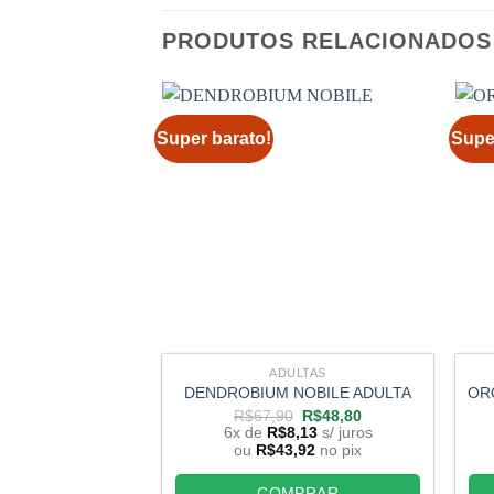
PRODUTOS RELACIONADOS
Super barato!
Supe
ADULTAS
DENDROBIUM NOBILE ADULTA
OR
O
O
R$
67,90
R$
48,80
preço
preço
6x de
R$
8,13
s/ juros
original
atual
ou
R$
43,92
no pix
era:
é:
R$67,90.
R$48,80.
COMPRAR