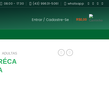
08:00 - 17:30
(43) 99631-5061
whatsapp
Entrar / Cadastre-Se
R$
0,00
/
ADULTAS
PRÉCA
A
éca Adulta você
duto com garantia
 Aproveite nossas