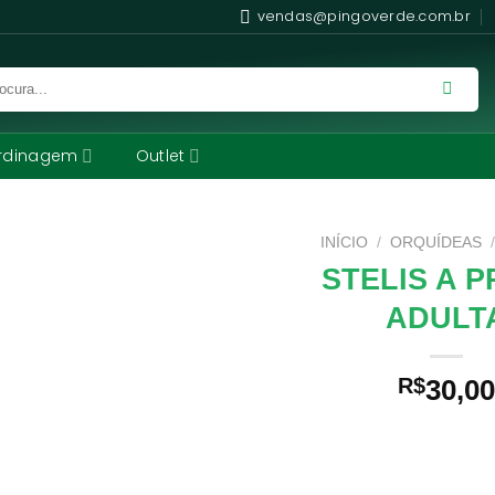
vendas@pingoverde.com.br
rdinagem
Outlet
INÍCIO
/
ORQUÍDEAS
STELIS A 
ADULT
R$
30,00
Comprando uma Stelis A Pr
leva para casa um ótimo pro
de qualidade e procedência.