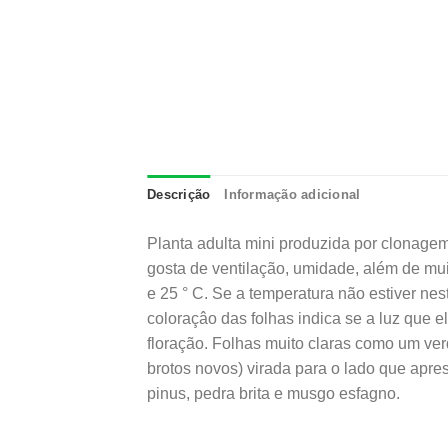
Descrição
Informação adicional
Planta adulta mini produzida por clonagem,
gosta de ventilação, umidade, além de muit
e 25 ° C. Se a temperatura não estiver nest
coloraçâo das folhas indica se a luz que 
floração. Folhas muito claras como um ve
brotos novos) virada para o lado que apr
pinus, pedra brita e musgo esfagno.