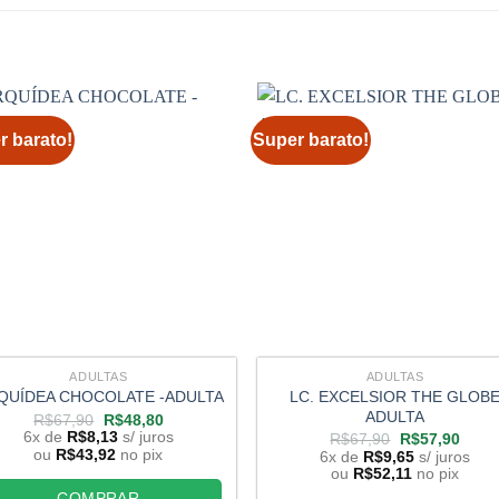
r barato!
Super barato!
ADULTAS
ADULTAS
LC. EXCELSIOR THE GLOB
QUÍDEA CHOCOLATE -ADULTA
ADULTA
O
O
R$
67,90
R$
48,80
preço
preço
6x de
R$
8,13
s/ juros
O
O
R$
67,90
R$
57,90
original
atual
preço
preço
ou
R$
43,92
no pix
6x de
R$
9,65
s/ juros
era:
é:
original
atual
ou
R$
52,11
no pix
R$67,90.
R$48,80.
era:
é:
COMPRAR