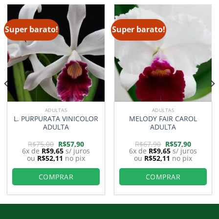
Super barato!
Super barato!
ADULTAS
ADULTAS
L. PURPURATA VINICOLOR
MELODY FAIR CAROL
ADULTA
ADULTA
O
O
O
O
R$
75,00
R$
57,90
R$
67,90
R$
57,90
preço
preço
preço
preço
6x de
R$
9,65
s/ juros
6x de
R$
9,65
s/ juros
original
atual
original
atual
ou
R$
52,11
no pix
ou
R$
52,11
no pix
era:
é:
era:
é:
0.
R$75,00.
R$57,90.
R$67,90.
R$57,90.
COMPRAR
COMPRAR