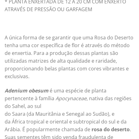
* PLANTA ENXERTADA DE 12 A 20 CM COM ENXERTO
ATRAVÉS DE PRESSÃO OU GARFAGEM
A única forma de se garantir que uma Rosa do Deserto
tenha uma cor especí­fica de flor é através do método
de enxertia. Para a produção dessas plantas são
utilizadas matrizes de alta qualidade e raridade,
proporcionando belas plantas com cores vibrantes e
exclusivas.
Adenium obesum
é uma espécie de planta
pertencente à família
Apocynaceae
, nativa das regiões
do Sahel, ao sul
do Saara (da Mauritânia e Senegal ao Sudão), e
da África tropical e oriental e subtropical do sul e da
Arábia. É popularmente chamada de
rosa do deserto
.
Suas sementes têm sido venda fraudulenta de