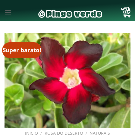
Skip
to
content
Super barato!
INÍCIO
/
ROSA DO DESERTO
/
NATURAIS