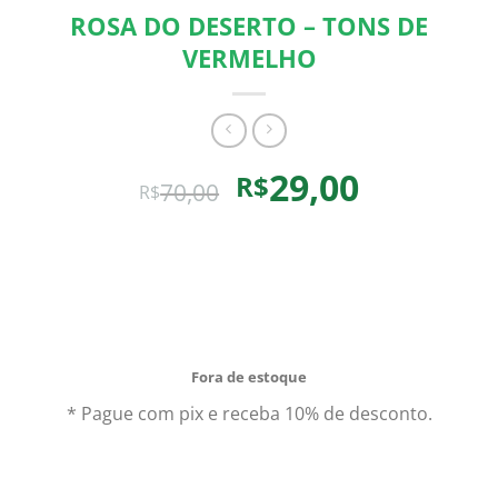
ROSA DO DESERTO – TONS DE
VERMELHO
O
O
29,00
R$
70,00
R$
preço
preço
original
atual
Comprando uma Rosa Do Deserto – Tons De Vermelho
era:
é:
você leva para casa um ótimo produto com garantia de
R$70,00.
R$29,00.
qualidade e procedência. Aproveite nossas ofertas e o
Frete Grátis para todo Brasil.*
Fora de estoque
* Pague com pix e receba 10% de desconto.