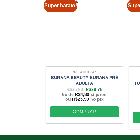
Super barato!
Supe
PRÉ ADULTAS
BURANA BEAUTY BURANA PRÉ
ADULTA
TU
O
O
R$
36,90
R$
28,78
preço
preço
6x de
R$
4,80
s/ juros
original
atual
ou
R$
25,90
no pix
era:
é:
R$36,90.
R$28,78.
COMPRAR