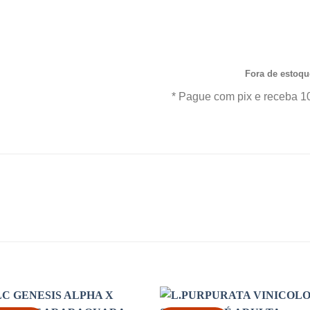
R$90
garantia de qualidade e 
Aproveite nossas ofertas e o 
todo Brasil.*
Fora de estoqu
* Pague com pix e receba 1