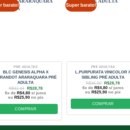
r barato!
Super barato!
PRÉ ADULTAS
PRÉ ADULTAS
BLC GENESIS ALPHA X
L.PURPURATA VINICOLOR 
RANDOT ARARAQUARA PRÉ
SIBLING PRÉ ADULTA
ADULTA
O
O
R$
36,90
R$
28,78
preço
preç
6x de
R$
4,80
s/ juros
O
O
R$
42,44
R$
28,78
original
atual
ou
R$
25,90
no pix
preço
preço
6x de
R$
4,80
s/ juros
era:
é:
original
atual
ou
R$
25,90
no pix
R$36,90.
R$28
era:
é:
COMPRAR
R$42,44.
R$28,78.
COMPRAR