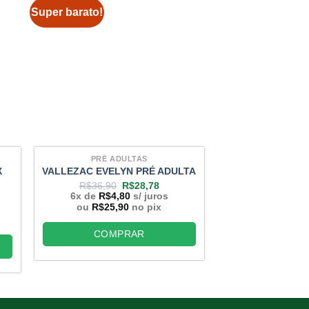
Super barato!
Super barato!
PRÉ ADULTAS
PRÉ AD
X
VALLEZAC EVELYN PRÉ ADULTA
CHIA LIN P
O
O
R$
36,90
R$
28,78
R$
42,44
preço
preço
6x de
R$
4,80
s/ juros
6x de
R$
4,
original
atual
o
ou
R$
25,90
no pix
ou
R$
25,9
era:
é:
R$36,90.
R$28,78.
COMPRAR
COMP
,78.