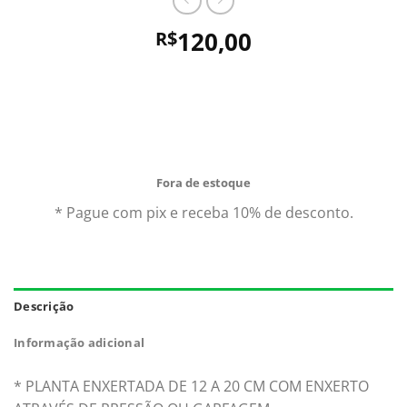
120,00
R$
Comprando uma Rosa Do Deserto Genoa você leva
para casa um ótimo produto com garantia de
qualidade e procedência. Aproveite nossas ofertas e o
Frete Grátis para todo Brasil.*
Fora de estoque
* Pague com pix e receba 10% de desconto.
Descrição
Informação adicional
* PLANTA ENXERTADA DE 12 A 20 CM COM ENXERTO