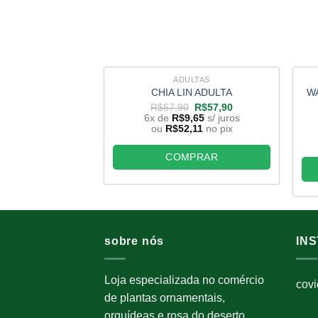
ADULTAS
WA
CHIA LIN ADULTA
O
O
R$
67,90
R$
57,90
preço
preço
6x de
R$
9,65
s/ juros
original
atual
ou
R$
52,11
no pix
era:
é:
R$67,90.
R$57,90.
COMPRAR
sobre nós
IN
Loja especializada no comércio
cov
de plantas ornamentais,
orquídeas e rosa do deserto.