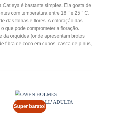
a Catleya é bastante simples. Ela gosta de
entes com temperatura entre 18 ° e 25 ° C.
de das folhas e flores. A coloraçâo das
, o que pode comprometer a floração.
e da orquídea (onde apresentam brotos
e fibra de coco em cubos, casca de pinus,
Super barato!
Super barato!