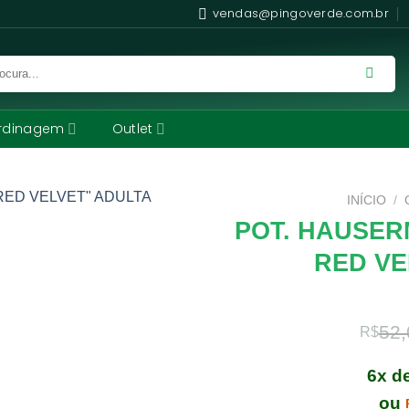
vendas@pingoverde.com.br
rdinagem
Outlet
INÍCIO
/
POT. HAUSER
RED VE
52,
R$
6x d
ou