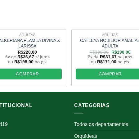
ADULTAS
ADULTAS
LKERIANA FLAMEA DIVINA X
CATLEYA NOBILIOR AMALIA
LARISSA
ADULTA
O
O
R$
220,00
R$
300,00
R$
190,00
preço
pre
6x de
R$
36,67
s/ juros
6x de
R$
31,67
s/ juros
original
atua
ou
R$
198,00
no pix
ou
R$
171,00
no pix
era:
é:
R$300,00.
R$1
COMPRAR
COMPRAR
STITUCIONAL
CATEGORIAS
id19
Todos os departamentos
Orquídeas