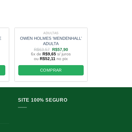
ADULTAS
ADUL
E
OWEN HOLMES ‘MENDENHALL’
LOVE PASSION X
ADULTA
ADUL
O
O
R$
63,57
R$
57,90
R$
75,00
ço
preço
preço
6x de
R$
9,65
s/ juros
6x de
R$
8,
l
original
atual
ou
R$
52,11
no pix
ou
R$
43,9
era:
é:
90,00.
R$63,57.
R$57,90.
COMPRAR
COMP
SITE 100% SEGURO