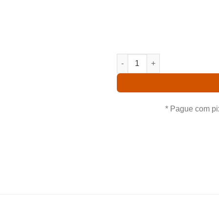
Comprando uma Pot. Hause
você leva para casa um ót
procedência. Aproveite nossas
POT. HAUSERMANN'S TREASUR
* Pague com pi