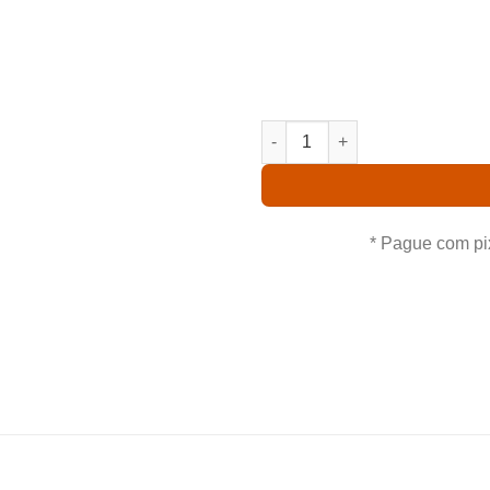
Comprando uma Pot Harng Ta
um ótimo produto com garant
nossas ofertas e o
POT HARNG TAY RED QUEEN A
* Pague com pi