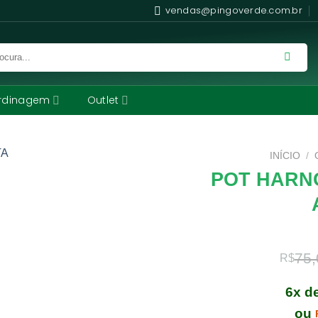
vendas@pingoverde.com.br
rdinagem
Outlet
INÍCIO
/
POT HARN
75,
R$
6x d
ou