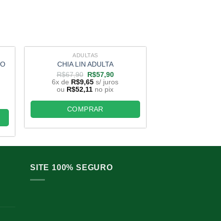
ADULTAS
ADUL
TO
ORQUÍDEA RO
CHIA LIN ADULTA
ADUL
O
O
R$
67,90
R$
57,90
preço
preço
6x de
R$
9,65
s/ juros
R$
78
original
atual
ço
ou
R$
52,11
no pix
6x de
R$
13,
era:
é:
l
ou
R$
70,7
R$67,90.
R$57,90.
COMPRAR
19,90.
COMP
SITE 100% SEGURO