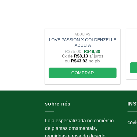
ADULTAS
LOVE PASSION X GOLDENZELLE
ADULTA
O
O
R$
75,00
R$
48,80
preço
preço
6x de
R$
8,13
s/ juros
original
atual
ou
R$
43,92
no pix
era:
é:
R$75,00.
R$48,80.
COMPRAR
sobre nós
IN
Loja especializada no comércio
cov
de plantas ornamentais,
orquídeas e rosa do deserto.