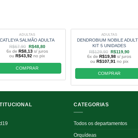
ADULTAS
ADULTAS
DENDROBIUM NOBILE ADUL
CATLEYA SALMÃO ADULTA
KIT 5 UNIDADES
O
O
R$
67,90
R$
48,80
preço
preço
6x de
R$
8,13
s/ juros
O
O
R$
129,90
R$
119,90
original
atual
preço
pre
ou
R$
43,92
no pix
6x de
R$
19,98
s/ juros
era:
é:
original
atua
ou
R$
107,91
no pix
R$67,90.
R$48,80.
era:
é:
COMPRAR
R$129,90.
R$1
COMPRAR
STITUCIONAL
CATEGORIAS
id19
Todos os departamentos
Orquídeas