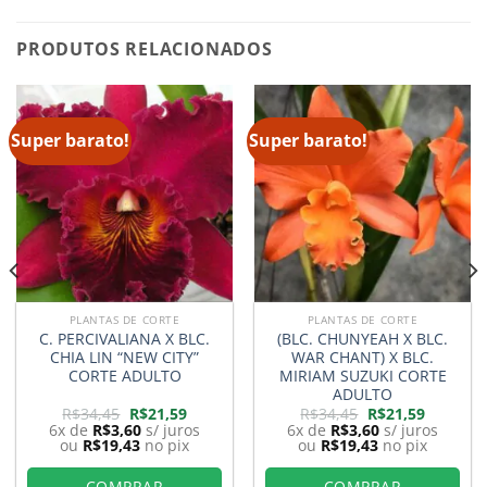
PRODUTOS RELACIONADOS
Super barato!
Super barato!
PLANTAS DE CORTE
PLANTAS DE CORTE
C. PERCIVALIANA X BLC.
(BLC. CHUNYEAH X BLC.
CHIA LIN “NEW CITY”
WAR CHANT) X BLC.
CORTE ADULTO
MIRIAM SUZUKI CORTE
ADULTO
O
O
O
O
R$
34,45
R$
21,59
R$
34,45
R$
21,59
preço
preço
preço
preço
6x de
R$
3,60
s/ juros
6x de
R$
3,60
s/ juros
original
atual
original
atual
ou
R$
19,43
no pix
ou
R$
19,43
no pix
era:
é:
era:
é:
9.
R$34,45.
R$21,59.
R$34,45.
R$21,59.
COMPRAR
COMPRAR