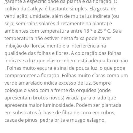
garante a especificidade da planta e da floração. O
cultivo da Catleya é bastante simples. Ela gosta de
ventilação, umidade, além de muita luz indireta (ou
seja, sem raios solares diretamente na planta) e
ambientes com temperatura entre 18 ° e 25 ° C. Se a
temperatura não estiver nesta faixa pode haver
inibiçào do florescimento e a interferência na
qualidade das folhas e flores. A coloraçâo das folhas
indica se a luz que elas recebem está adequada ou não
. Folhas muito escura é sinal de pouca luz, o que pode
comprometer a floração. Folhas muito claras como um
verde amarelado indica excesso de luz. Sempre
coloque o vaso com a frente da orquídea (onde
apresentam brotos novos) virada para o lado que
apresenta maior luminosidade. Podem ser plantada
em substratos à base de fibra de coco em cubos,
casca de pinus, pedra brita e musgo esfagno.