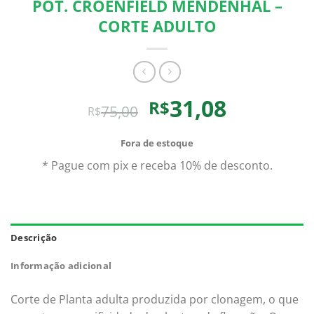
POT. CROENFIELD MENDENHAL –
CORTE ADULTO
O
O
31,08
R$
75,00
R$
preço
preço
original
atual
Fora de estoque
era:
é:
* Pague com pix e receba 10% de desconto.
R$75,00.
R$31,08.
Descrição
Informação adicional
Corte de Planta adulta produzida por clonagem, o que