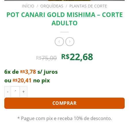
INÍCIO
/
ORQUÍDEAS
/
PLANTAS DE CORTE
POT CANARI GOLD MISHIMA – CORTE
ADULTO
O
O
22,68
R$
75,00
R$
preço
preço
original
atual
6x de
3,78
s/ juros
R$
era:
é:
ou
20,41
no pix
R$
R$75,00.
R$22,68.
POT CANARI GOLD MISHIMA - CORTE ADULTO quantidade
COMPRAR
* Pague com pix e receba 10% de desconto.