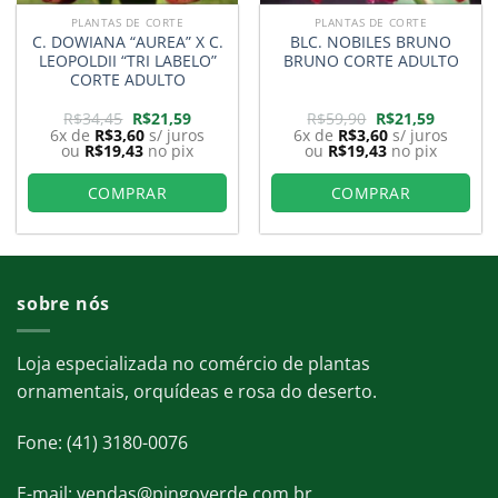
PLANTAS DE CORTE
PLANTAS DE CORTE
C. DOWIANA “AUREA” X C.
BLC. NOBILES BRUNO
LEOPOLDII “TRI LABELO”
BRUNO CORTE ADULTO
CORTE ADULTO
O
O
O
O
R$
34,45
R$
21,59
R$
59,90
R$
21,59
preço
preço
preço
preço
6x de
R$
3,60
s/ juros
6x de
R$
3,60
s/ juros
original
atual
original
atual
ou
R$
19,43
no pix
ou
R$
19,43
no pix
era:
é:
era:
é:
9.
R$34,45.
R$21,59.
R$59,90.
R$21,59.
COMPRAR
COMPRAR
sobre nós
Loja especializada no comércio de plantas
ornamentais, orquídeas e rosa do deserto.
Fone: (41) 3180-0076
E-mail: vendas@pingoverde.com.br