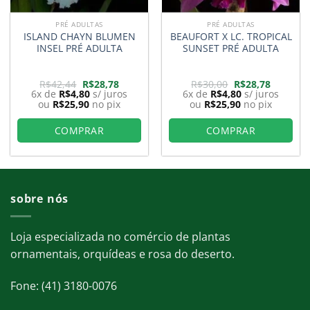
PRÉ ADULTAS
PRÉ ADULTAS
ISLAND CHAYN BLUMEN
BEAUFORT X LC. TROPICAL
INSEL PRÉ ADULTA
SUNSET PRÉ ADULTA
O
O
O
O
R$
42,44
R$
28,78
R$
30,00
R$
28,78
preço
preço
preço
preço
6x de
R$
4,80
s/ juros
6x de
R$
4,80
s/ juros
original
atual
original
atual
ou
R$
25,90
no pix
ou
R$
25,90
no pix
era:
é:
era:
é:
8.
R$42,44.
R$28,78.
R$30,00.
R$28,78.
COMPRAR
COMPRAR
sobre nós
Loja especializada no comércio de plantas
ornamentais, orquídeas e rosa do deserto.
Fone: (41) 3180-0076