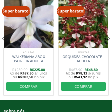
Super barato!
Super barato!
ADULTAS
ADULTAS
WALKERIANA ABC X
ORQUÍDEA CHOCOLATE -
PATRÍCIA ADULTA
ADULTA
O
O
O
O
R$
280,00
R$
225,00
R$
67,90
R$
48,80
preço
preço
preço
preço
6x de
R$
37,50
s/ juros
6x de
R$
8,13
s/ juros
original
atual
original
atual
ou
R$
202,50
no pix
ou
R$
43,92
no pix
era:
é:
era:
é:
0.
R$280,00.
R$225,00.
R$67,90.
R$48,80.
COMPRAR
COMPRAR
sobre nós