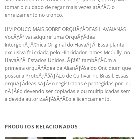
tomar o cuidado de regar mais vezes atÃƒÂ© o
enraizamento no tronco.
UM POUCO MAIS SOBRE ORQUÃƒÂDEAS HAVAIANAS
VocÃƒÂª vai adquirir uma OrquÃƒÂ­dea
IntergenÃƒÂ©rica Original do HavaÃƒÂ­. Essa planta
exclusiva foi criada pelo Hibridador James McCully, no
HavaÃƒÂ­, Estados Unidos. Ãƒâ€° tambÃƒÂ©m a
primeira orquÃƒÂ­dea da AlianÃƒÂ§a do Oncidium que
possui a ProteÃƒÂ§ÃƒÂ£o de Cultivar no Brasil. Essas
orquÃƒÂ­deas sÃƒÂ£o registradas e protegidas por lei,
nÃƒÂ£o devendo ser copiadas e ou multiplicadas sem
a devida autorizaÃƒÂ§ÃƒÂ£o e licenciamento.
PRODUTOS RELACIONADOS