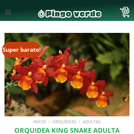
Skip
to
content
Super barato!
INÍCIO
/
ORQUÍDEAS
/
ADULTAS
ORQUIDEA KING SNAKE ADULTA