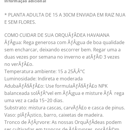
Informação adicional
* PLANTA ADULTA DE 15 A 30CM ENVIADA EM RAIZ NUA
E SEM FLORES.
COMO CUIDAR DE SUA ORQUÃƒÂDEA HAVAIANA
ÃƒÂgua: Rega generosa com ÃƒÂ¡gua de boa qualidade
sem encharcar, deixando escorrer bem. Regar uma a
duas vezes por semana no inverno e atÃƒÂ© 3 vezes
no verÃƒÂ£o.
Temperatura ambiente: 15 a 25Ã‚Â°C
Luminosidade: Indireta e moderada
AdubaÃƒÂ§ÃƒÂ£o: Use formulaÃƒÂ§ÃƒÂ£o NPK
balanceada solÃƒÂºvel em ÃƒÂ¡gua e misture ÃƒÂ rega
uma vez a cada 15~20 dias.
Substrato: mistura cascas, carvÃƒÂ£o e casca de pinus.
Vaso: plÃƒÂ¡stico, barro, caixetas de madeira.
Tronco de ÃƒÂ¡rvore: As nossas OrquÃƒÂ­deas podem
ser cultivadas em troncos de ÃƒÂ¡rvores, porÃƒÂ©m,