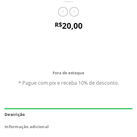
20,00
R$
Comprando uma Oncydium Twinckle Amarela Muda
você leva para casa um ótimo produto com garantia de
qualidade e procedência. Aproveite nossas ofertas e o
Frete Grátis para todo Brasil.*
Fora de estoque
* Pague com pix e receba 10% de desconto.
Descrição
Informação adicional