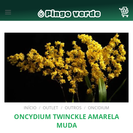
Skip
to
content
INÍCIO
/
OUTLET
/
OUTROS
/
ONCIDIUM
ONCYDIUM TWINCKLE AMARELA
MUDA