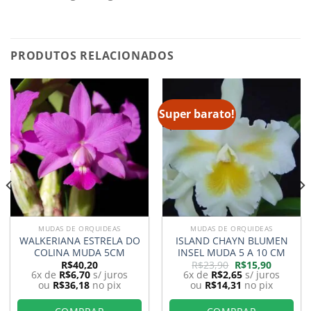
PRODUTOS RELACIONADOS
Super barato!
MUDAS DE ORQUIDEAS
MUDAS DE ORQUIDEAS
WALKERIANA ESTRELA DO
ISLAND CHAYN BLUMEN
COLINA MUDA 5CM
INSEL MUDA 5 A 10 CM
O
O
R$
40,20
R$
23,90
R$
15,90
preço
preço
6x de
R$
6,70
s/ juros
6x de
R$
2,65
s/ juros
original
atual
ou
R$
36,18
no pix
ou
R$
14,31
no pix
era:
é:
0.
R$23,90.
R$15,90.